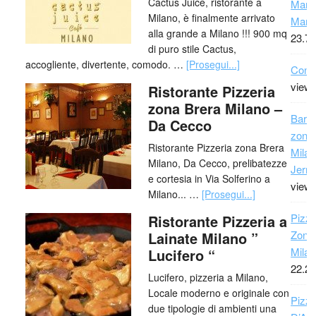
Cactus Juice, ristorante a
Maro
Milano, è finalmente arrivato
Marr
alla grande a Milano !!! 900 mq
23.72
di puro stile Cactus,
accogliente, divertente, comodo. …
[Prosegui...]
Conta
view
Ristorante Pizzeria
zona Brera Milano –
Bar 
Da Cecco
zona
Ristorante Pizzeria zona Brera
Milan
Milano, Da Cecco, prelibatezze
Jerry
e cortesia in Via Solferino a
view
Milano... …
[Prosegui...]
Pizze
Ristorante Pizzeria a
Zona 
Lainate Milano ”
Milan
Lucifero “
22.22
Lucifero, pizzeria a Milano,
Locale moderno e originale con
Pizza
due tipologie di ambienti una