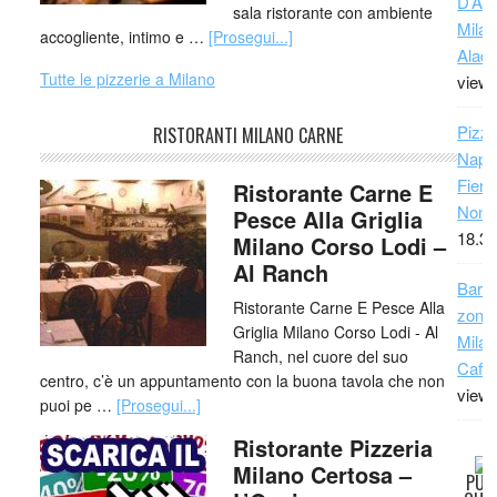
D’Asp
sala ristorante con ambiente
Milan
accogliente, intimo e …
[Prosegui...]
Aladi
Tutte le pizzerie a Milano
view
Pizze
RISTORANTI MILANO CARNE
Napo
Fiera
Ristorante Carne E
Non 
Pesce Alla Griglia
18.33
Milano Corso Lodi –
Al Ranch
Bar 
Ristorante Carne E Pesce Alla
zona 
Griglia Milano Corso Lodi - Al
Milan
Ranch, nel cuore del suo
Caffè
centro, c’è un appuntamento con la buona tavola che non
view
puoi pe …
[Prosegui...]
Ristorante Pizzeria
Milano Certosa –
PUO