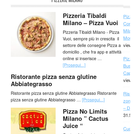
PIZZERIE MILANO
Pizzeria Tibaldi
Pizze
Milano – Pizza Vuoi
Cors
Milan
Pizzeria Tibaldi Milano - Pizza
Moun
Vuoi, sempre più in crescita il
view
settore delle consegne Pizza a
domicilio , che fra app e attività
Pizza
online si inserisce …
[Prosegui...]
Busto
Capri
Ristorante pizza senza glutine
view
Abbiategrasso
Ristorante pizza senza glutine Abbiategrasso Ristorante
Risto
pizza senza glutine Abbiategrasso …
[Prosegui...]
zona 
– Da
Pizza No Limits
31.51
Milano ” Cactus
Juice “
Cuci