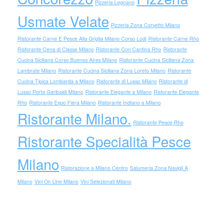
Pizzeria Legnano
Usmate Velate
Pizzeria Zona Corvetto Milano
Ristorante Carne E Pesce Alla Griglia Milano Corso Lodi
Ristorante Carne Rho
Ristorante Cena di Classe Milano
Ristorante Con Cantina Rho
Ristorante
Cucina Siciliana Corso Buenos Aires Milano
Ristorante Cucina Siciliana Zona
Lambrate Milano
Ristorante Cucina Siciliana Zona Loreto Milano
Ristorante
Cucina Tipica Lombarda a Milano
Ristorante di Lusso Milano
Ristorante di
Lusso Porta Garibaldi Milano
Ristorante Elegante a Milano
Ristorante Elegante
Rho
Ristorante Expo Fiera Milano
Ristorante Indiano a Milano
Ristorante Milano.
Ristorante Pesce Rho
Ristorante Specialità Pesce
Milano
Ristorazione a Milano Centro
Salumeria Zona Navigli A
Milano
Vini On Line Milano
Vini Selezionati Milano