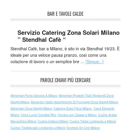
BAR E TAVOLE CALDE
Servizio Catering Zona Solari Milano
” Stendhal Cafè “
Stendhal Cafè, bar a Milano, è sito in via Stendhal 19/23. È
ideale per una veloce pausa pranzo, così come una
colazione di lavoro o un semplice bre …
[Segue...]
PAROLE CHIAVI PIÙ CERCARE
Alimentari Porta Genova A Milano
Alimentari Prodotti Tipici Regionali Zona
Navigli Milano
Alimentari Vasto Assortimento Di Formaggi Zona Navigli Milano
Alimentari Zona Navigli Milano
Catering Expo Fiera Milano.
Cena Elegante
Milano
Cena Lume Candela Rho
Cenare con Classe a Milano
Cucina Araba
Marocchina Milano
Cucina Indiana Milano
Cucina Tipica Lombarda a Milano
Cucina Tradizionale Lombarda a Milano
Enoteca On Line Milano