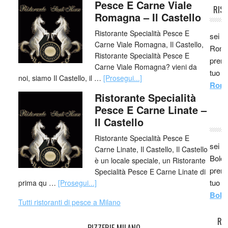
Pesce E Carne Viale
RIS
Romagna – Il Castello
Ristorante Specialità Pesce E
sei i
Carne Viale Romagna, Il Castello,
Roma,
Ristorante Specialità Pesce E
prenot
Carne Viale Romagna? vieni da
tuo r
noi, siamo Il Castello, il …
[Prosegui...]
Roma
Ristorante Specialità
Pesce E Carne Linate –
R
Il Castello
Ristorante Specialità Pesce E
sei i
Carne Linate, Il Castello, Il Castello
Bolog
è un locale speciale, un Ristorante
prenot
Specialità Pesce E Carne Linate di
tuo r
prima qu …
[Prosegui...]
Bolo
Tutti ristoranti di pesce a Milano
RI