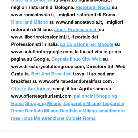
migliori ristoranti di Bologna.
Ristoranti Roma
su
www.romaatavola.it, i migliori ristoranti di Roma.
Ristoranti Milano
su www.milanoatavola.it, i migliori
ristoranti di Milano.
Liberi Professionisti
su
www.iliberiprofessionisti.it, il portale dei
Professionisti in Italia.
La Soluzione per Google
su
www.solutionforgoogle.com, la tua attività in prima
pagina su Google.
Segnala il tuo Sito Web
su
www.directorysolutiongroup.com, Directory Siti Web
Gratuita.
Bed And Breakfast
trova il tuo bed and
breakfast su www.offertebedandbreakfast.com .
Offerte Agriturismi
scegli il tuo Agriturismo su
www.offerteagriturismi.com.
palloncini
Shopping
Roma
Shopping Milano
Tapparelle Milano
Tapparelle
Roma
Dentista Milano
Dentista a Milano
,
smaltimento
raee roma
Manutenzione Caldaie Roma