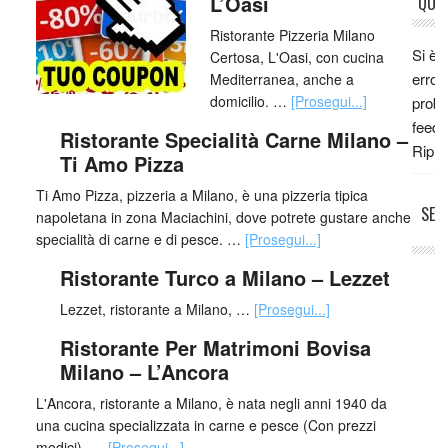
L’Oasi
QUE
Ristorante Pizzeria Milano
Si è 
Certosa, L'Oasi, con cucina
error
Mediterranea, anche a
domicilio. …
[Prosegui...]
proba
feed 
Ristorante Specialità Carne Milano –
Ripro
Ti Amo Pizza
Ti Amo Pizza, pizzeria a Milano, è una pizzeria tipica
SEG
napoletana in zona Maciachini, dove potrete gustare anche
specialità di carne e di pesce. …
[Prosegui...]
Ristorante Turco a Milano – Lezzet
Lezzet, ristorante a Milano, …
[Prosegui...]
Ristorante Per Matrimoni Bovisa
Milano – L’Ancora
L'Ancora, ristorante a Milano, è nata negli anni 1940 da
una cucina specializzata in carne e pesce (Con prezzi
modici). …
[Prosegui...]