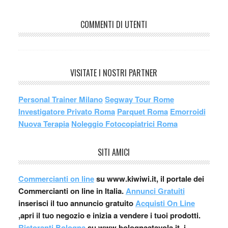
COMMENTI DI UTENTI
VISITATE I NOSTRI PARTNER
Personal Trainer Milano
Segway Tour Rome
Investigatore Privato Roma
Parquet Roma
Emorroidi
Nuova Terapia
Noleggio Fotocopiatrici Roma
SITI AMICI
Commercianti on line
su www.kiwiwi.it, il portale dei
Commercianti on line in Italia.
Annunci Gratuiti
inserisci il tuo annuncio gratuito
Acquisti On Line
,apri il tuo negozio e inizia a vendere i tuoi prodotti.
Ristoranti Bologna
su www.bolognaatavola.it, i