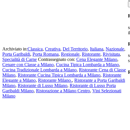
s
i
Archiviato in:
Classica
,
Creativa
,
Del Territorio
,
Italiana
,
Nazionale
,
Porta Garibaldi
,
Porta Romana
,
Regionale
,
Ristorante
,
Rivisitata
,
s
Specialità di Carne
Contrassegnato con:
Cena Elegante Milano
,
s
Cenare con Classe a Milano
,
Cucina Tipica Lombarda a Milano
,
Cucina Tradizionale Lombarda a Milano
,
Ristorante Cena di Classe
R
Milano
,
Ristorante Cucina Tipica Lombarda a Milano
,
Ristorante
Elegante a Milano
,
Ristorante Milano.
,
Ristorante a Porta Garibaldi
Milano
,
Ristorante di Lusso Milano
,
Ristorante di Lusso Porta
Garibaldi Milano
,
Ristorazione a Milano Centro
,
Vini Selezionati
Milano