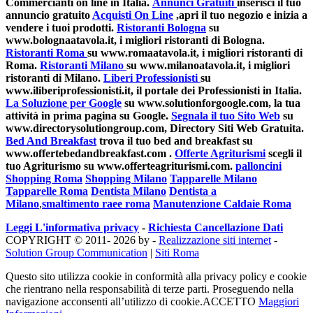
Commercianti on line in Italia.
Annunci Gratuiti
inserisci il tuo
annuncio gratuito
Acquisti On Line
,apri il tuo negozio e inizia a
vendere i tuoi prodotti.
Ristoranti Bologna
su
www.bolognaatavola.it, i migliori ristoranti di Bologna.
Ristoranti Roma
su www.romaatavola.it, i migliori ristoranti di
Roma.
Ristoranti Milano
su www.milanoatavola.it, i migliori
ristoranti di Milano.
Liberi Professionisti
su
www.iliberiprofessionisti.it, il portale dei Professionisti in Italia.
La Soluzione per Google
su www.solutionforgoogle.com, la tua
attività in prima pagina su Google.
Segnala il tuo Sito Web
su
www.directorysolutiongroup.com, Directory Siti Web Gratuita.
Bed And Breakfast
trova il tuo bed and breakfast su
www.offertebedandbreakfast.com .
Offerte Agriturismi
scegli il
tuo Agriturismo su www.offerteagriturismi.com.
palloncini
Shopping Roma
Shopping Milano
Tapparelle Milano
Tapparelle Roma
Dentista Milano
Dentista a
Milano
,
smaltimento raee roma
Manutenzione Caldaie Roma
Leggi L'informativa privacy
-
Richiesta Cancellazione Dati
COPYRIGHT © 2011- 2026 by -
Realizzazione siti internet
-
Solution Group Communication
|
Siti Roma
Questo sito utilizza cookie in conformità alla privacy policy e cookie
che rientrano nella responsabilità di terze parti. Proseguendo nella
navigazione acconsenti all’utilizzo di cookie.
ACCETTO
Maggiori