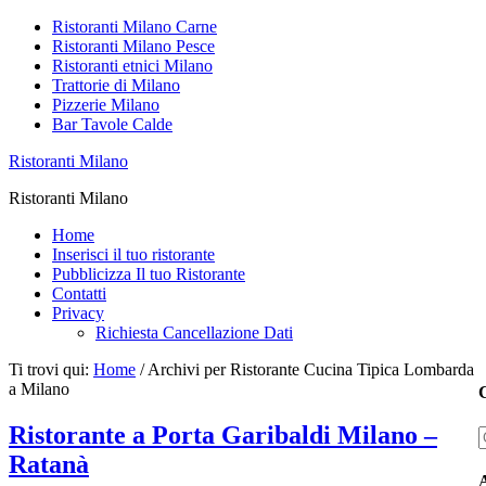
Ristoranti Milano Carne
Ristoranti Milano Pesce
Ristoranti etnici Milano
Trattorie di Milano
Pizzerie Milano
Bar Tavole Calde
Ristoranti Milano
Ristoranti Milano
Home
Inserisci il tuo ristorante
Pubblicizza Il tuo Ristorante
Contatti
Privacy
Richiesta Cancellazione Dati
Ti trovi qui:
Home
/
Archivi per Ristorante Cucina Tipica Lombarda
a Milano
C
Ristorante a Porta Garibaldi Milano –
Ratanà