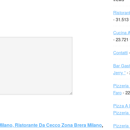
Ristoran
- 31.513
Cucina A
- 23.721
Contatti
-
Bar Gast
Jerry “
- 
Pizzeria
Faro
- 22
Pizza A 
Pizzeria
Milano, Ristorante Da Cecco Zona Brera Milano
,
Pizzeria