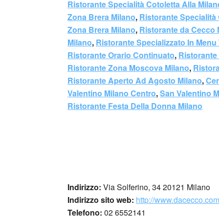
Ristorante Specialità Cotoletta Alla Mil
Zona Brera Milano
,
Ristorante Specialit
Zona Brera Milano
,
Ristorante da Cecco 
Milano
,
Ristorante Specializzato In Menu 
Ristorante Orario Continuato
,
Ristorante
Ristorante Zona Moscova Milano
,
Ristor
Ristorante Aperto Ad Agosto Milano
,
Cen
Valentino Milano Centro
,
San Valentino M
Ristorante Festa Della Donna Milano
Indirizzo:
Via Solferino, 34 20121 Milano
Indirizzo sito web:
http://www.dacecco.co
Telefono:
02 6552141