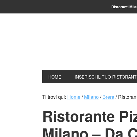
Ristoranti Mil
HOME
INSERISCI IL TUO RISTORAN
Ti trovi qui:
Home
/
Milano
/
Brera
/
Ristoran
Ristorante Pi
Milano – Da 