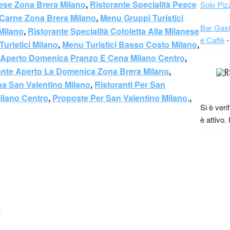
anese Zona Brera Milano
,
Ristorante Specialità Pesce
Solo Piz
à Carne Zona Brera Milano
,
Menu Gruppi Turistici
Bar Gast
Milano
,
Ristorante Specialità Cotoletta Alla Milanese
e Caffè
-
Turistici Milano
,
Menu Turistici Basso Costo Milano
,
 Aperto Domenica Pranzo E Cena Milano Centro
,
ante Aperto La Domenica Zona Brera Milano
,
a San Valentino Milano
,
Ristoranti Per San
ilano Centro
,
Proposte Per San Valentino Milano.
,
Si è veri
è attivo.
m