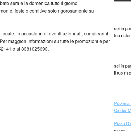
abato sera e la domenica tutto il giorno.
imonie, feste o comitive solo rigorosamente su
sei in pa
il locale, in occasione di eventi aziendali, compleanni,
tuo risto
. Per maggiori informazioni su tutte le promozioni e per
6552141 o al 3381025693.
sei in pa
il tuo ri
Pizzeria
Cinder 
Pizza D’
views