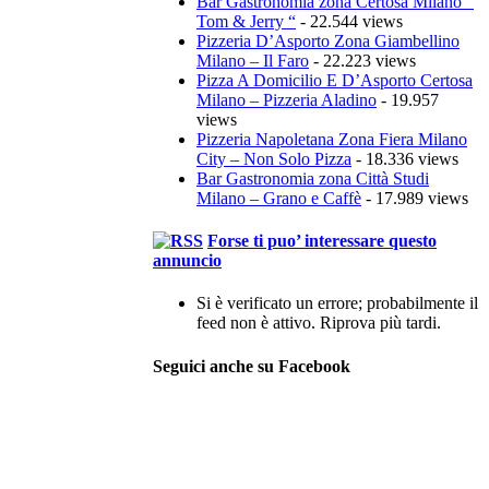
Bar Gastronomia zona Certosa Milano ”
Tom & Jerry “
- 22.544 views
Pizzeria D’Asporto Zona Giambellino
Milano – Il Faro
- 22.223 views
Pizza A Domicilio E D’Asporto Certosa
Milano – Pizzeria Aladino
- 19.957
views
Pizzeria Napoletana Zona Fiera Milano
City – Non Solo Pizza
- 18.336 views
Bar Gastronomia zona Città Studi
Milano – Grano e Caffè
- 17.989 views
Forse ti puo’ interessare questo
annuncio
Si è verificato un errore; probabilmente il
feed non è attivo. Riprova più tardi.
Seguici anche su Facebook