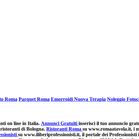
ato Roma
Parquet Roma
Emorroidi Nuova Terapia
Noleggio Fotoc
i on line in Italia.
Annunci Gratuiti
inserisci il tuo annuncio grat
ristoranti di Bologna.
Ristoranti Roma
su www.romaatavola.it, i mi
ssionisti
su www.iliberiprofessionisti.it, il portale dei Professionisti i