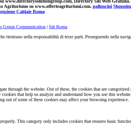
su www.directorysolutiongroup.com, Directory Siti Web Gratuita.
 tuo Agriturismo su www.offerteagriturismi.com.
palloncini
Shoppin
enzione Caldaie Roma
on Group Communication
|
Siti Roma
he rientrano nella responsabilità di terze parti. Proseguendo nella navig
e through the website. Out of these, the cookies that are categorized a
rty cookies that help us analyze and understand how you use this websit
ting out of some of these cookies may affect your browsing experience.
properly. This category only includes cookies that ensures basic functio