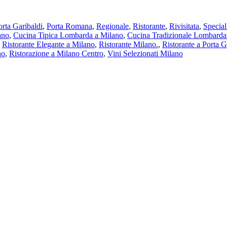
orta Garibaldi
,
Porta Romana
,
Regionale
,
Ristorante
,
Rivisitata
,
Special
ano
,
Cucina Tipica Lombarda a Milano
,
Cucina Tradizionale Lombarda
,
Ristorante Elegante a Milano
,
Ristorante Milano.
,
Ristorante a Porta G
no
,
Ristorazione a Milano Centro
,
Vini Selezionati Milano