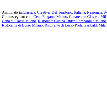
Archiviato in:
Classica
,
Creativa
,
Del Territorio
,
Italiana
,
Nazionale
,
P
Contrassegnato con:
Cena Elegante Milano
,
Cenare con Classe a Mil
Cena di Classe Milano
,
Ristorante Cucina Tipica Lombarda a Milano
Ristorante di Lusso Milano
,
Ristorante di Lusso Porta Garibaldi Mila