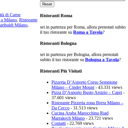
ità di Carne
Ristoranti Roma
 a Milano
,
Ristorante
aribaldi Milano
,
sei in partenza per Roma, allora prenotati subito
il tuo ristorante su
Roma a Tavola
?
Ristoranti Bologna
sei in partenza per Bologna, allora prenotati
subito il tuo ristorante su
Bologna a Tavola
?
Ristoranti Più Visitati
Pizzeria D’Asporto Corso Sempione
Milano – Cinder Mount
- 43.331 views
Pizza D’Asporto Busto Arsizio – Capri
-
37.601 views
Ristorante Pizzeria zona Brera Milano –
Da Cecco
- 31.513 views
Cucina Araba Marocchina Riad
Marrakech Milano
- 23.721 views
Contatti
- 22.769 views