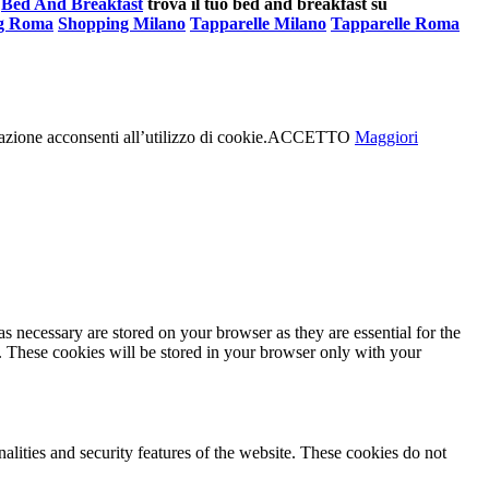
Bed And Breakfast
trova il tuo bed and breakfast su
g Roma
Shopping Milano
Tapparelle Milano
Tapparelle Roma
azione acconsenti all’utilizzo di cookie.
ACCETTO
Maggiori
s necessary are stored on your browser as they are essential for the
e. These cookies will be stored in your browser only with your
nalities and security features of the website. These cookies do not