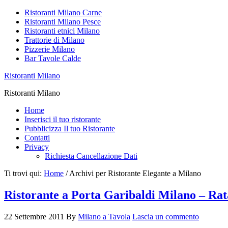
Ristoranti Milano Carne
Ristoranti Milano Pesce
Ristoranti etnici Milano
Trattorie di Milano
Pizzerie Milano
Bar Tavole Calde
Ristoranti Milano
Ristoranti Milano
Home
Inserisci il tuo ristorante
Pubblicizza Il tuo Ristorante
Contatti
Privacy
Richiesta Cancellazione Dati
Ti trovi qui:
Home
/
Archivi per Ristorante Elegante a Milano
Ristorante a Porta Garibaldi Milano – Ra
22 Settembre 2011
By
Milano a Tavola
Lascia un commento