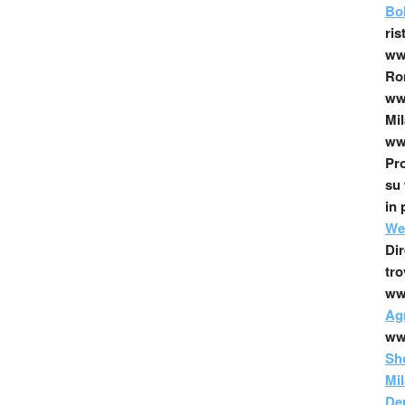
Bo
ris
www
Ro
www
Mil
www
Pro
su 
in 
We
Dir
tro
ww
Agr
ww
Sh
Mi
Den