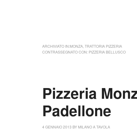
ARCHIVIATO IN:
MONZA
,
TRATTORIA PIZZERIA
CONTRASSEGNATO CON:
PIZZERIA BELLUSCO
Pizzeria Monz
Padellone
4 GENNAIO 2013
BY
MILANO A TAVOLA