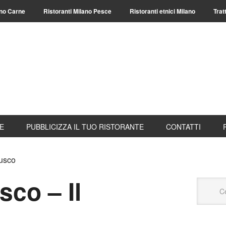
ano Carne
Ristoranti Milano Pesce
Ristoranti etnici Milano
Trat
TE
PUBBLICIZZA IL TUO RISTORANTE
CONTATTI
lusco
sco – Il