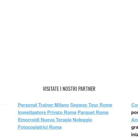
VISITATE I NOSTRI PARTNER
Personal Trainer Milano
Segway Tour Rome
Co
Investigatore Privato Roma
Parquet Roma
por
Emorroidi Nuova Terapia
Noleggio
An
Fotocopiatrici Roma
gr
ini