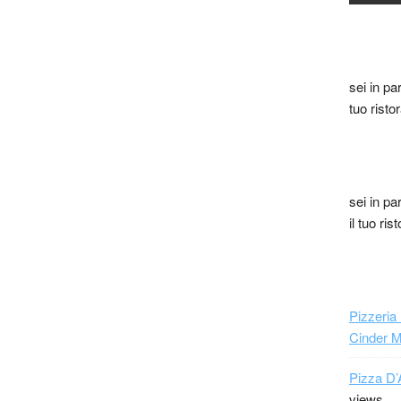
sei in pa
tuo risto
sei in pa
il tuo ri
Pizzeria
Cinder 
Pizza D’
views