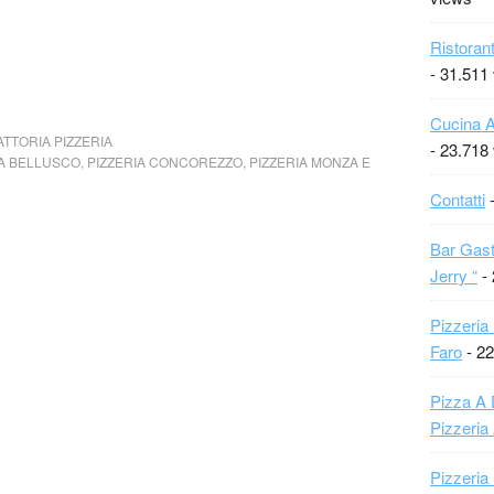
Ristoran
- 31.511
Cucina A
ATTORIA PIZZERIA
- 23.718
IA BELLUSCO
,
PIZZERIA CONCOREZZO
,
PIZZERIA MONZA E
Contatti
-
Bar Gast
Jerry “
- 
Pizzeria
Faro
- 22
Pizza A 
Pizzeria
Pizzeria