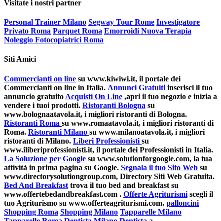
Visitate i nostri partner
Personal Trainer Milano
Segway Tour Rome
Investigatore
Privato Roma
Parquet Roma
Emorroidi Nuova Terapia
Noleggio Fotocopiatrici Roma
Siti Amici
Commercianti on line
su www.kiwiwi.it, il portale dei
Commercianti on line in Italia.
Annunci Gratuiti
inserisci il tuo
annuncio gratuito
Acquisti On Line
,apri il tuo negozio e inizia a
vendere i tuoi prodotti.
Ristoranti Bologna
su
www.bolognaatavola.it, i migliori ristoranti di Bologna.
Ristoranti Roma
su www.romaatavola.it, i migliori ristoranti di
Roma.
Ristoranti Milano
su www.milanoatavola.it, i migliori
ristoranti di Milano.
Liberi Professionisti
su
www.iliberiprofessionisti.it, il portale dei Professionisti in Italia.
La Soluzione per Google
su www.solutionforgoogle.com, la tua
attività in prima pagina su Google.
Segnala il tuo Sito Web
su
www.directorysolutiongroup.com, Directory Siti Web Gratuita.
Bed And Breakfast
trova il tuo bed and breakfast su
www.offertebedandbreakfast.com .
Offerte Agriturismi
scegli il
tuo Agriturismo su www.offerteagriturismi.com.
palloncini
Shopping Roma
Shopping Milano
Tapparelle Milano
Tapparelle Roma
Dentista Milano
Dentista a