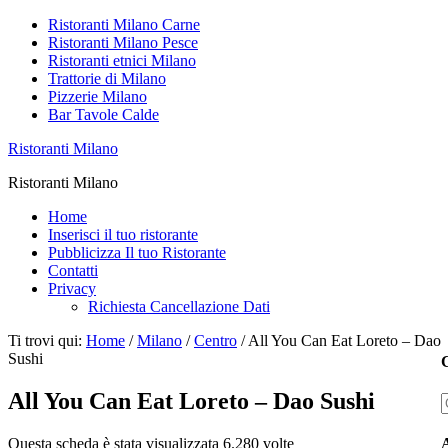
Ristoranti Milano Carne
Ristoranti Milano Pesce
Ristoranti etnici Milano
Trattorie di Milano
Pizzerie Milano
Bar Tavole Calde
Ristoranti Milano
Ristoranti Milano
Home
Inserisci il tuo ristorante
Pubblicizza Il tuo Ristorante
Contatti
Privacy
Richiesta Cancellazione Dati
Ti trovi qui:
Home
/
Milano
/
Centro
/
All You Can Eat Loreto – Dao
Sushi
C
All You Can Eat Loreto – Dao Sushi
Questa scheda è stata visualizzata 6.280 volte