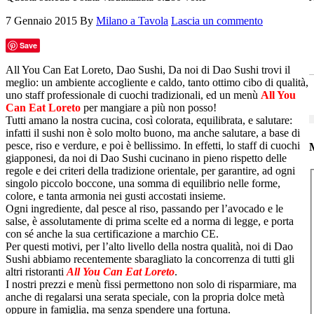
7 Gennaio 2015
By
Milano a Tavola
Lascia un commento
Save
All You Can Eat Loreto, Dao Sushi, Da noi di Dao Sushi trovi il
meglio: un ambiente accogliente e caldo, tanto ottimo cibo di qualità,
uno staff professionale di cuochi tradizionali, ed un menù
All You
Can Eat Loreto
per mangiare a più non posso!
Tutti amano la nostra cucina, così colorata, equilibrata, e salutare:
infatti il sushi non è solo molto buono, ma anche salutare, a base di
pesce, riso e verdure, e poi è bellissimo. In effetti, lo staff di cuochi
M
giapponesi, da noi di Dao Sushi cucinano in pieno rispetto delle
regole e dei criteri della tradizione orientale, per garantire, ad ogni
singolo piccolo boccone, una somma di equilibrio nelle forme,
colore, e tanta armonia nei gusti accostati insieme.
Ogni ingrediente, dal pesce al riso, passando per l’avocado e le
salse, è assolutamente di prima scelte ed a norma di legge, e porta
con sé anche la sua certificazione a marchio CE.
Per questi motivi, per l’alto livello della nostra qualità, noi di Dao
Sushi abbiamo recentemente sbaragliato la concorrenza di tutti gli
altri ristoranti
All You Can Eat Loreto
.
I nostri prezzi e menù fissi permettono non solo di risparmiare, ma
anche di regalarsi una serata speciale, con la propria dolce metà
oppure in famiglia, ma senza spendere una fortuna.