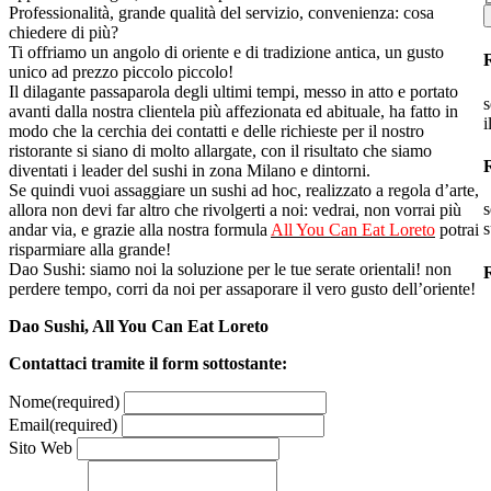
Professionalità, grande qualità del servizio, convenienza: cosa
chiedere di più?
Ti offriamo un angolo di oriente e di tradizione antica, un gusto
unico ad prezzo piccolo piccolo!
Il dilagante passaparola degli ultimi tempi, messo in atto e portato
s
avanti dalla nostra clientela più affezionata ed abituale, ha fatto in
i
modo che la cerchia dei contatti e delle richieste per il nostro
ristorante si siano di molto allargate, con il risultato che siamo
diventati i leader del sushi in zona Milano e dintorni.
Se quindi vuoi assaggiare un sushi ad hoc, realizzato a regola d’arte,
s
allora non devi far altro che rivolgerti a noi: vedrai, non vorrai più
s
andar via, e grazie alla nostra formula
All You Can Eat Loreto
potrai
risparmiare alla grande!
Dao Sushi: siamo noi la soluzione per le tue serate orientali! non
R
perdere tempo, corri da noi per assaporare il vero gusto dell’oriente!
Dao Sushi, All You Can Eat Loreto
Contattaci tramite il form sottostante:
Nome
(required)
Email
(required)
Sito Web