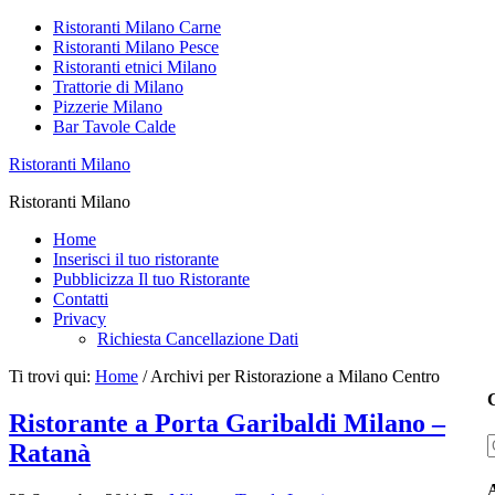
Ristoranti Milano Carne
Ristoranti Milano Pesce
Ristoranti etnici Milano
Trattorie di Milano
Pizzerie Milano
Bar Tavole Calde
Ristoranti Milano
Ristoranti Milano
Home
Inserisci il tuo ristorante
Pubblicizza Il tuo Ristorante
Contatti
Privacy
Richiesta Cancellazione Dati
Ti trovi qui:
Home
/
Archivi per Ristorazione a Milano Centro
C
Ristorante a Porta Garibaldi Milano –
Ratanà