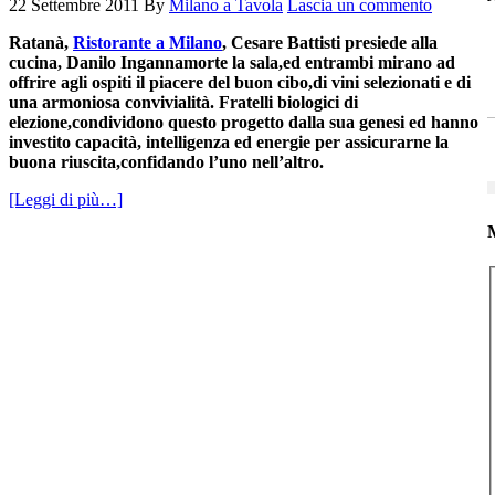
22 Settembre 2011
By
Milano a Tavola
Lascia un commento
Ratanà,
Ristorante a Milano
, Cesare Battisti presiede alla
cucina, Danilo Ingannamorte la sala,ed entrambi mirano ad
offrire agli ospiti il piacere del buon cibo,di vini selezionati e di
una armoniosa convivialità. Fratelli biologici di
elezione,condividono questo progetto dalla sua genesi ed hanno
investito capacità, intelligenza ed energie per assicurarne la
buona riuscita,confidando l’uno nell’altro.
[Leggi di più…]
M