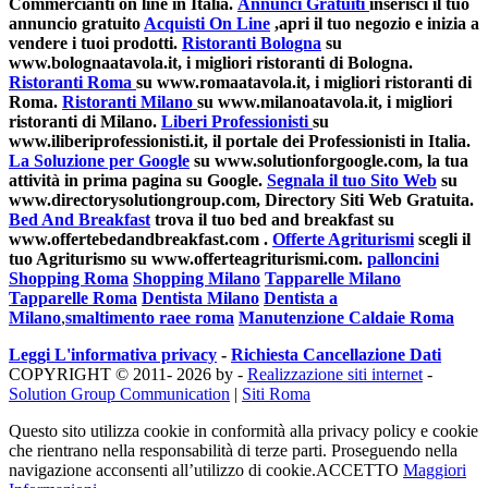
Commercianti on line in Italia.
Annunci Gratuiti
inserisci il tuo
annuncio gratuito
Acquisti On Line
,apri il tuo negozio e inizia a
vendere i tuoi prodotti.
Ristoranti Bologna
su
www.bolognaatavola.it, i migliori ristoranti di Bologna.
Ristoranti Roma
su www.romaatavola.it, i migliori ristoranti di
Roma.
Ristoranti Milano
su www.milanoatavola.it, i migliori
ristoranti di Milano.
Liberi Professionisti
su
www.iliberiprofessionisti.it, il portale dei Professionisti in Italia.
La Soluzione per Google
su www.solutionforgoogle.com, la tua
attività in prima pagina su Google.
Segnala il tuo Sito Web
su
www.directorysolutiongroup.com, Directory Siti Web Gratuita.
Bed And Breakfast
trova il tuo bed and breakfast su
www.offertebedandbreakfast.com .
Offerte Agriturismi
scegli il
tuo Agriturismo su www.offerteagriturismi.com.
palloncini
Shopping Roma
Shopping Milano
Tapparelle Milano
Tapparelle Roma
Dentista Milano
Dentista a
Milano
,
smaltimento raee roma
Manutenzione Caldaie Roma
Leggi L'informativa privacy
-
Richiesta Cancellazione Dati
COPYRIGHT © 2011- 2026 by -
Realizzazione siti internet
-
Solution Group Communication
|
Siti Roma
Questo sito utilizza cookie in conformità alla privacy policy e cookie
che rientrano nella responsabilità di terze parti. Proseguendo nella
navigazione acconsenti all’utilizzo di cookie.
ACCETTO
Maggiori