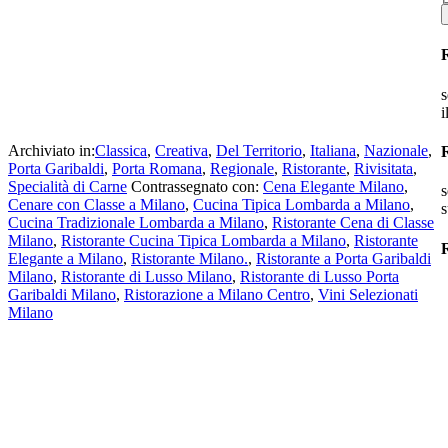
s
i
Archiviato in:
Classica
,
Creativa
,
Del Territorio
,
Italiana
,
Nazionale
,
Porta Garibaldi
,
Porta Romana
,
Regionale
,
Ristorante
,
Rivisitata
,
Specialità di Carne
Contrassegnato con:
Cena Elegante Milano
,
s
Cenare con Classe a Milano
,
Cucina Tipica Lombarda a Milano
,
s
Cucina Tradizionale Lombarda a Milano
,
Ristorante Cena di Classe
Milano
,
Ristorante Cucina Tipica Lombarda a Milano
,
Ristorante
R
Elegante a Milano
,
Ristorante Milano.
,
Ristorante a Porta Garibaldi
Milano
,
Ristorante di Lusso Milano
,
Ristorante di Lusso Porta
Garibaldi Milano
,
Ristorazione a Milano Centro
,
Vini Selezionati
Milano