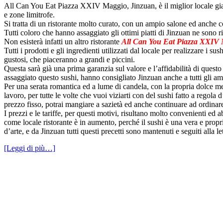
All Can You Eat Piazza XXIV Maggio, Jinzuan, è il miglior locale gi
e zone limitrofe.
Si tratta di un ristorante molto curato, con un ampio salone ed anche co
Tutti coloro che hanno assaggiato gli ottimi piatti di Jinzuan ne sono 
Non esisterà infatti un altro ristorante
All Can You Eat Piazza XXIV
Tutti i prodotti e gli ingredienti utilizzati dal locale per realizzare i sus
gustosi, che piaceranno a grandi e piccini.
Questa sarà già una prima garanzia sul valore e l’affidabilità di questo
assaggiato questo sushi, hanno consigliato Jinzuan anche a tutti gli ami
Per una serata romantica ed a lume di candela, con la propria dolce met
lavoro, per tutte le volte che vuoi viziarti con del sushi fatto a regola 
prezzo fisso, potrai mangiare a sazietà ed anche continuare ad ordinare 
I prezzi e le tariffe, per questi motivi, risultano molto convenienti ed
come locale ristorante è in aumento, perché il sushi è una vera e propr
d’arte, e da Jinzuan tutti questi precetti sono mantenuti e seguiti alla le
[Leggi di più…]