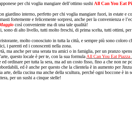
apponese per chi voglia mangiare dell’ottimo sushi
All Can You Eat 
n giardino interno, perfetto per chi voglia mangiare fuori, in estate e c
rimasti fortemente e felicemente sorpresi, anche per la convenienza e l’
 Maggio
così conveniente ma di una tale qualità!
hi, sono di alto livello, tutti molto freschi, di prima scelta, tutti ottimi, p
 ristorante, molto conosciuto in tutta la città, e sempre più sono coloro 
ci, i parenti ed i conoscenti nella zona.
à, ma anche per una serata tra amici o in famiglia, per un pranzo spensi
d’arte, questo locale è per te, con la sua formula
All Can You Eat Piazz
ed ordinare per tutta la sera, ma ad un costo fisso, fino a che non ne po
 abbordabili, ed è anche per questo che la clientela è in aumento per Jinz
ia arte, della cucina ma anche della scultura, perché ogni boccone è in 
ttera, per un sushi a cinque stelle!