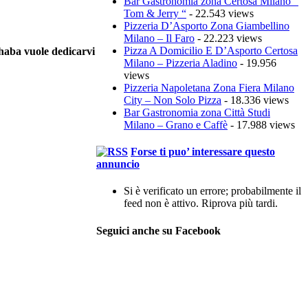
Bar Gastronomia zona Certosa Milano ”
Tom & Jerry “
- 22.543 views
Pizzeria D’Asporto Zona Giambellino
Milano – Il Faro
- 22.223 views
Pizza A Domicilio E D’Asporto Certosa
Dhaba vuole dedicarvi
Milano – Pizzeria Aladino
- 19.956
views
Pizzeria Napoletana Zona Fiera Milano
City – Non Solo Pizza
- 18.336 views
Bar Gastronomia zona Città Studi
Milano – Grano e Caffè
- 17.988 views
Forse ti puo’ interessare questo
annuncio
Si è verificato un errore; probabilmente il
feed non è attivo. Riprova più tardi.
Seguici anche su Facebook