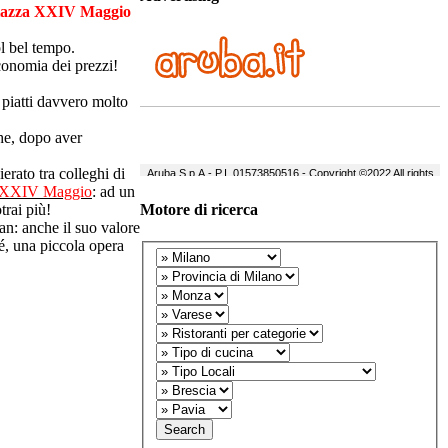
Piazza XXIV Maggio
ol bel tempo.
economia dei prezzi!
er piatti davvero molto
che, dopo aver
erato tra colleghi di
a XXIV Maggio
: ad un
trai più!
Motore di ricerca
uan: anche il suo valore
sé, una piccola opera