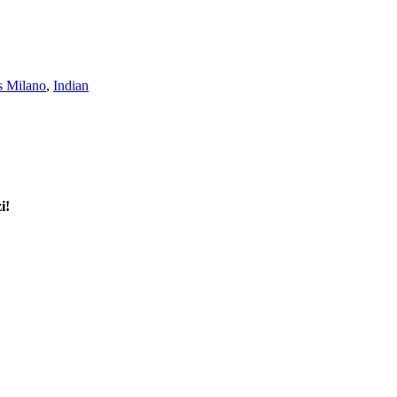
s Milano
,
Indian
i!