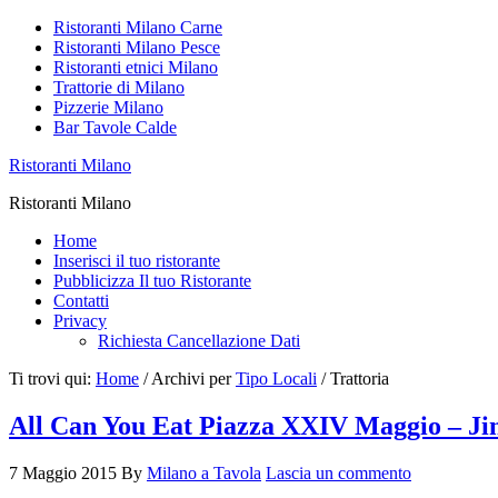
Ristoranti Milano Carne
Ristoranti Milano Pesce
Ristoranti etnici Milano
Trattorie di Milano
Pizzerie Milano
Bar Tavole Calde
Ristoranti Milano
Ristoranti Milano
Home
Inserisci il tuo ristorante
Pubblicizza Il tuo Ristorante
Contatti
Privacy
Richiesta Cancellazione Dati
Ti trovi qui:
Home
/
Archivi per
Tipo Locali
/
Trattoria
All Can You Eat Piazza XXIV Maggio – Ji
7 Maggio 2015
By
Milano a Tavola
Lascia un commento