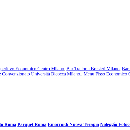
peritivo Economico Centro Milano
,
Bar Trattoria Borsieri Milano
,
Bar 
e Convenzionato Università Bicocca Milano.
,
Menu Fisso Economico C
ato Roma
Parquet Roma
Emorroidi Nuova Terapia
Noleggio Fotoc