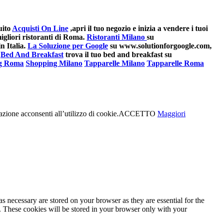
uito
Acquisti On Line
,apri il tuo negozio e inizia a vendere i tuoi
gliori ristoranti di Roma.
Ristoranti Milano
su
n Italia.
La Soluzione per Google
su www.solutionforgoogle.com,
Bed And Breakfast
trova il tuo bed and breakfast su
g Roma
Shopping Milano
Tapparelle Milano
Tapparelle Roma
azione acconsenti all’utilizzo di cookie.
ACCETTO
Maggiori
s necessary are stored on your browser as they are essential for the
e. These cookies will be stored in your browser only with your