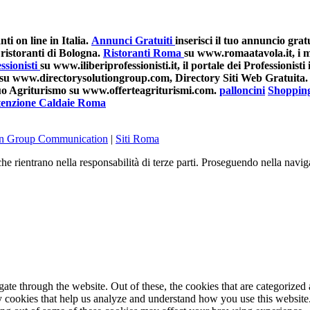
i on line in Italia.
Annunci Gratuiti
inserisci il tuo annuncio grat
ristoranti di Bologna.
Ristoranti Roma
su www.romaatavola.it, i mi
ssionisti
su www.iliberiprofessionisti.it, il portale dei Professionisti i
su www.directorysolutiongroup.com, Directory Siti Web Gratuita.
 tuo Agriturismo su www.offerteagriturismi.com.
palloncini
Shoppin
enzione Caldaie Roma
on Group Communication
|
Siti Roma
he rientrano nella responsabilità di terze parti. Proseguendo nella navig
e through the website. Out of these, the cookies that are categorized a
rty cookies that help us analyze and understand how you use this websit