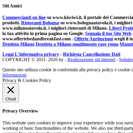
Siti Amici
Commercianti on line
su www.kiwiwi.it, il portale dei Commerciant
prodotti.
Ristoranti Bologna
su www.bolognaatavola.it, i migliori 
www.milanoatavola.it, i migliori ristoranti di Milano.
Liberi Profe
la tua attività in prima pagina su Google.
Segnala il tuo Sito Web
www.offertebedandbreakfast.com .
Offerte Agriturismi
scegli il
Dentista Milano
Dentista a Milano
,
smaltimento raee roma
Manut
Leggi L'informativa privacy
-
Richiesta Cancellazione Dati
COPYRIGHT © 2011- 2026 by -
Realizzazione siti internet
-
Soluti
Questo sito utilizza cookie in conformità alla privacy policy e cookie c
Informazioni
Privacy & Cookies Policy
Chiudi
Privacy Overview
This website uses cookies to improve your experience while you navigat
working of basic functionalities of the website. We also use third-pa