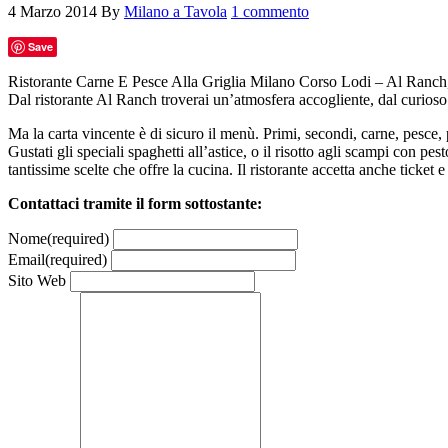
4 Marzo 2014
By
Milano a Tavola
1 commento
Save
Ristorante Carne E Pesce Alla Griglia Milano Corso Lodi – Al Ranch,
Dal ristorante Al Ranch troverai un’atmosfera accogliente, dal curios
Ma la carta vincente è di sicuro il menù. Primi, secondi, carne, pesce, 
Gustati gli speciali spaghetti all’astice, o il risotto agli scampi con p
tantissime scelte che offre la cucina. Il ristorante accetta anche ticket e
Contattaci tramite il form sottostante:
Nome
(required)
Email
(required)
Sito Web