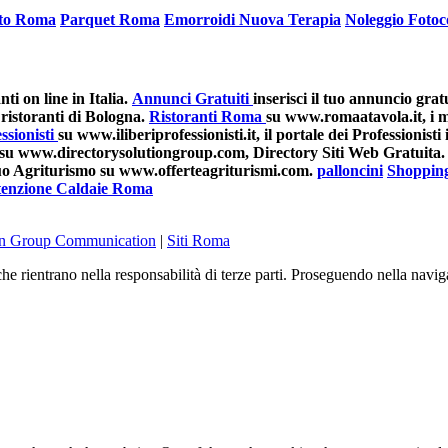
ato Roma
Parquet Roma
Emorroidi Nuova Terapia
Noleggio Fotoc
i on line in Italia.
Annunci Gratuiti
inserisci il tuo annuncio grat
ristoranti di Bologna.
Ristoranti Roma
su www.romaatavola.it, i mi
ssionisti
su www.iliberiprofessionisti.it, il portale dei Professionisti i
su www.directorysolutiongroup.com, Directory Siti Web Gratuita.
 tuo Agriturismo su www.offerteagriturismi.com.
palloncini
Shoppin
enzione Caldaie Roma
on Group Communication
|
Siti Roma
he rientrano nella responsabilità di terze parti. Proseguendo nella navig