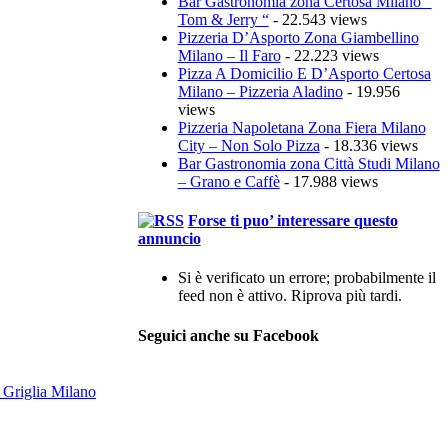
Bar Gastronomia zona Certosa Milano ”
Tom & Jerry “
- 22.543 views
Pizzeria D’Asporto Zona Giambellino
Milano – Il Faro
- 22.223 views
Pizza A Domicilio E D’Asporto Certosa
Milano – Pizzeria Aladino
- 19.956
views
Pizzeria Napoletana Zona Fiera Milano
City – Non Solo Pizza
- 18.336 views
Bar Gastronomia zona Città Studi Milano
– Grano e Caffè
- 17.988 views
Forse ti puo’ interessare questo
annuncio
Si è verificato un errore; probabilmente il
feed non è attivo. Riprova più tardi.
Seguici anche su Facebook
 Griglia Milano