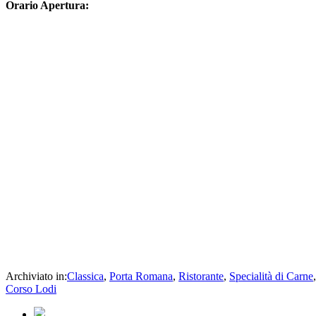
Orario Apertura:
Archiviato in:
Classica
,
Porta Romana
,
Ristorante
,
Specialità di Carne
Corso Lodi