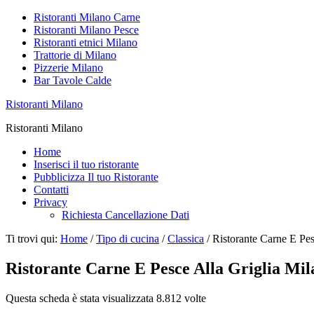
Ristoranti Milano Carne
Ristoranti Milano Pesce
Ristoranti etnici Milano
Trattorie di Milano
Pizzerie Milano
Bar Tavole Calde
Ristoranti Milano
Ristoranti Milano
Home
Inserisci il tuo ristorante
Pubblicizza Il tuo Ristorante
Contatti
Privacy
Richiesta Cancellazione Dati
Ti trovi qui:
Home
/
Tipo di cucina
/
Classica
/
Ristorante Carne E Pes
Ristorante Carne E Pesce Alla Griglia Mi
Questa scheda è stata visualizzata 8.812 volte