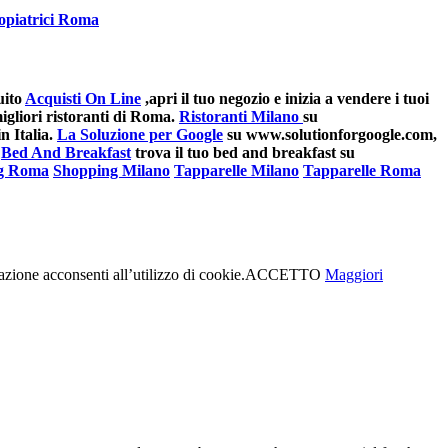
opiatrici Roma
uito
Acquisti On Line
,apri il tuo negozio e inizia a vendere i tuoi
gliori ristoranti di Roma.
Ristoranti Milano
su
n Italia.
La Soluzione per Google
su www.solutionforgoogle.com,
Bed And Breakfast
trova il tuo bed and breakfast su
g Roma
Shopping Milano
Tapparelle Milano
Tapparelle Roma
azione acconsenti all’utilizzo di cookie.
ACCETTO
Maggiori