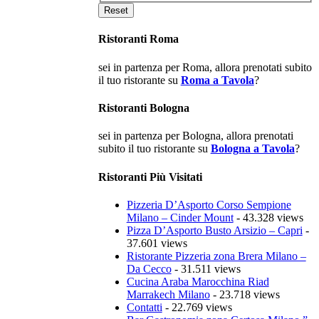
Ristoranti Roma
sei in partenza per Roma, allora prenotati subito
il tuo ristorante su
Roma a Tavola
?
Ristoranti Bologna
sei in partenza per Bologna, allora prenotati
subito il tuo ristorante su
Bologna a Tavola
?
Ristoranti Più Visitati
Pizzeria D’Asporto Corso Sempione
Milano – Cinder Mount
- 43.328 views
Pizza D’Asporto Busto Arsizio – Capri
-
37.601 views
Ristorante Pizzeria zona Brera Milano –
Da Cecco
- 31.511 views
Cucina Araba Marocchina Riad
Marrakech Milano
- 23.718 views
Contatti
- 22.769 views