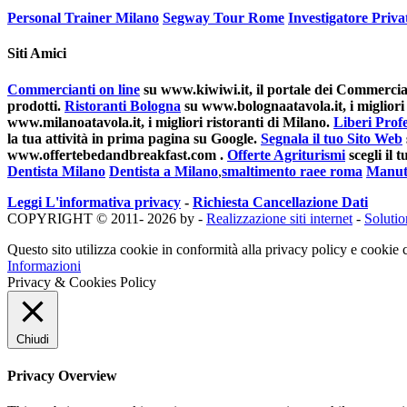
Personal Trainer Milano
Segway Tour Rome
Investigatore Priv
Siti Amici
Commercianti on line
su www.kiwiwi.it, il portale dei Commerciant
prodotti.
Ristoranti Bologna
su www.bolognaatavola.it, i migliori 
www.milanoatavola.it, i migliori ristoranti di Milano.
Liberi Profe
la tua attività in prima pagina su Google.
Segnala il tuo Sito Web
www.offertebedandbreakfast.com .
Offerte Agriturismi
scegli il
Dentista Milano
Dentista a Milano
,
smaltimento raee roma
Manut
Leggi L'informativa privacy
-
Richiesta Cancellazione Dati
COPYRIGHT © 2011- 2026 by -
Realizzazione siti internet
-
Soluti
Questo sito utilizza cookie in conformità alla privacy policy e cookie c
Informazioni
Privacy & Cookies Policy
Chiudi
Privacy Overview