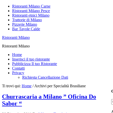
Ristoranti Milano Carne
Ristoranti Milano Pesce
Ristoranti etnici Milano
Trattorie di Milano
Pizzerie Milano
Bar Tavole Calde
Ristoranti Milano
Ristoranti Milano
Home
Inserisci il tuo ristorante
Pubblicizza Il tuo Ristorante
Contatti
Privacy
Richiesta Cancellazione Dati
Ti trovi qui:
Home
/
Archivi per Specialità Brasiliane
C
Churrascaria a Milano ” Oficina Do
Sabor “