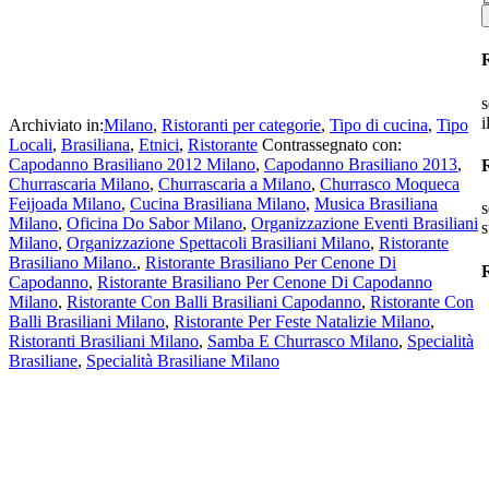
s
i
Archiviato in:
Milano
,
Ristoranti per categorie
,
Tipo di cucina
,
Tipo
Locali
,
Brasiliana
,
Etnici
,
Ristorante
Contrassegnato con:
Capodanno Brasiliano 2012 Milano
,
Capodanno Brasiliano 2013
,
Churrascaria Milano
,
Churrascaria a Milano
,
Churrasco Moqueca
Feijoada Milano
,
Cucina Brasiliana Milano
,
Musica Brasiliana
s
Milano
,
Oficina Do Sabor Milano
,
Organizzazione Eventi Brasiliani
s
Milano
,
Organizzazione Spettacoli Brasiliani Milano
,
Ristorante
Brasiliano Milano.
,
Ristorante Brasiliano Per Cenone Di
R
Capodanno
,
Ristorante Brasiliano Per Cenone Di Capodanno
Milano
,
Ristorante Con Balli Brasiliani Capodanno
,
Ristorante Con
Balli Brasiliani Milano
,
Ristorante Per Feste Natalizie Milano
,
Ristoranti Brasiliani Milano
,
Samba E Churrasco Milano
,
Specialità
Brasiliane
,
Specialità Brasiliane Milano