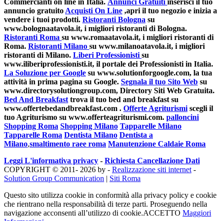
Commercianti on line in Italia.
Annunci Gratuiti
inserisci il tuo
annuncio gratuito
Acquisti On Line
,apri il tuo negozio e inizia a
vendere i tuoi prodotti.
Ristoranti Bologna
su
www.bolognaatavola.it, i migliori ristoranti di Bologna.
Ristoranti Roma
su www.romaatavola.it, i migliori ristoranti di
Roma.
Ristoranti Milano
su www.milanoatavola.it, i migliori
ristoranti di Milano.
Liberi Professionisti
su
www.iliberiprofessionisti.it, il portale dei Professionisti in Italia.
La Soluzione per Google
su www.solutionforgoogle.com, la tua
attività in prima pagina su Google.
Segnala il tuo Sito Web
su
www.directorysolutiongroup.com, Directory Siti Web Gratuita.
Bed And Breakfast
trova il tuo bed and breakfast su
www.offertebedandbreakfast.com .
Offerte Agriturismi
scegli il
tuo Agriturismo su www.offerteagriturismi.com.
palloncini
Shopping Roma
Shopping Milano
Tapparelle Milano
Tapparelle Roma
Dentista Milano
Dentista a
Milano
,
smaltimento raee roma
Manutenzione Caldaie Roma
Leggi L'informativa privacy
-
Richiesta Cancellazione Dati
COPYRIGHT © 2011- 2026 by -
Realizzazione siti internet
-
Solution Group Communication
|
Siti Roma
Questo sito utilizza cookie in conformità alla privacy policy e cookie
che rientrano nella responsabilità di terze parti. Proseguendo nella
navigazione acconsenti all’utilizzo di cookie.
ACCETTO
Maggiori