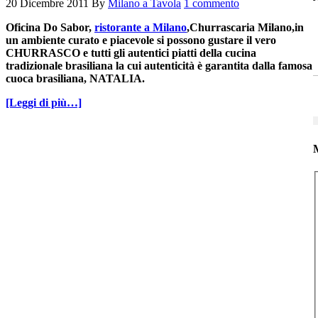
20 Dicembre 2011
By
Milano a Tavola
1 commento
Oficina Do Sabor,
ristorante a Milano
,Churrascaria Milano,in
un ambiente curato e piacevole si possono gustare il vero
CHURRASCO e tutti gli autentici piatti della cucina
tradizionale brasiliana la cui autenticità è garantita dalla famosa
cuoca brasiliana, NATALIA.
[Leggi di più…]
M