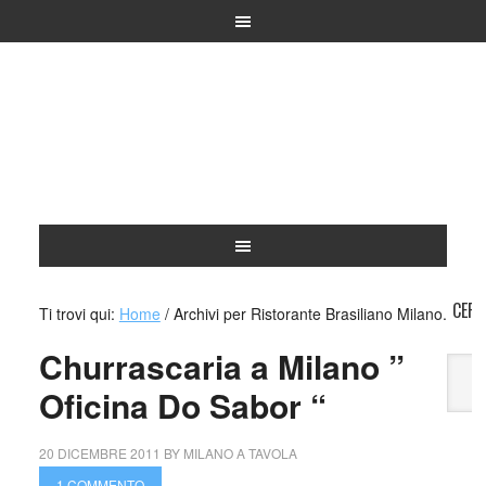
CERC
Ti trovi qui:
Home
/
Archivi per Ristorante Brasiliano Milano.
Churrascaria a Milano ”
Oficina Do Sabor “
A
20 DICEMBRE 2011
BY
MILANO A TAVOLA
1 COMMENTO