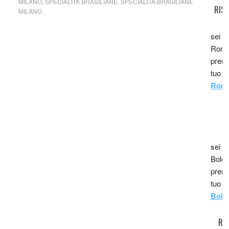
MILANO
,
SPECIALITÀ BRASILIANE
,
SPECIALITÀ BRASILIANE
RIS
MILANO
sei i
Roma,
prenot
tuo r
Roma
R
sei i
Bolog
prenot
tuo r
Bolo
RI