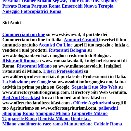
Personal Trainer Milano
Segway Tour Rome
Investigatore
Privato Roma
Parquet Roma
Emorroidi Nuova Terapia
Noleggio Fotocopiatrici Roma
Siti Amici
Commercianti on line
su www.kiwiwi.it, il portale dei
Commercianti on line in Italia.
Annunci Gratuiti
inserisci il tuo
annuncio gratuito
Acquisti On Line
,apri il tuo negozio e inizia a
vendere i tuoi prodotti.
Ristoranti Bologna
su
www.bolognaatavola.it, i migliori ristoranti di Bologna.
Ristoranti Roma
su www.romaatavola.it, i migliori ristoranti di
Roma.
Ristoranti Milano
su www.milanoatavola.it, i migliori
ristoranti di Milano.
Liberi Professionisti
su
www.iliberiprofessionisti.it, il portale dei Professionisti in Italia.
La Soluzione per Google
su www.solutionforgoogle.com, la tua
attività in prima pagina su Google.
Segnala il tuo Sito Web
su
www.directorysolutiongroup.com, Directory Siti Web Gratuita.
Bed And Breakfast
trova il tuo bed and breakfast su
www.offertebedandbreakfast.com .
Offerte Agriturismi
scegli il
tuo Agriturismo su www.offerteagriturismi.com.
palloncini
Shopping Roma
Shopping Milano
Tapparelle Milano
Tapparelle Roma
Dentista Milano
Dentista a
Milano
,
smaltimento raee roma
Manutenzione Caldaie Roma