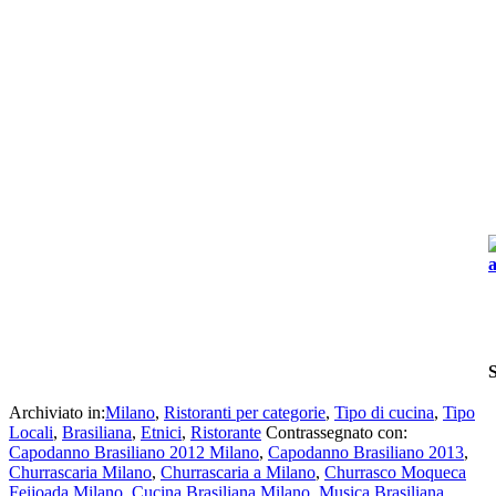
Archiviato in:
Milano
,
Ristoranti per categorie
,
Tipo di cucina
,
Tipo
Locali
,
Brasiliana
,
Etnici
,
Ristorante
Contrassegnato con:
Capodanno Brasiliano 2012 Milano
,
Capodanno Brasiliano 2013
,
Churrascaria Milano
,
Churrascaria a Milano
,
Churrasco Moqueca
Feijoada Milano
,
Cucina Brasiliana Milano
,
Musica Brasiliana