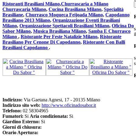
Ristoranti Brasiliani Milano
,
Churrascaria a Milano
Churrascaria Milano
,
Cucina Brasiliana Milano
,
Specialità
Brasiliane
,
Churrasco Moqueca Feijoada Milano
,
Capodanno
Brasiliano 2013 Milano
,
Organizzazione Eventi Brasiliani
Milano
,
Organizzazione Spettacoli Brasiliani Milano
,
Oficina Do
s
Sabor Milano
,
Musica Brasiliana Milano
,
Samba E Churrasco
i
Milano
,
Ristorante Per Feste Natalizie Milano
,
Ristorante
Brasiliano Per Cenone Di Capodanno
,
Ristorante Con Balli
Brasiliani Capodanno
.
s
s
R
Indirizzo:
Via Gaetana Agnesi, 17 - 20135 Milano
Indirizzo sito web:
http://www.oficinadosabor.it
Telefono:
02 58304965
Fumatori:
Si
Aria condizionata:
Si
Giardino Esterno:
Si
Giorni di chiusura:
Orario Apertura: