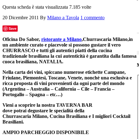
Questa scheda è stata visualizzata 7.185 volte
20 Dicembre 2011
By
Milano a Tavola
1 commento
Save
Oficina Do Sabor,
ristorante a Milano
,Churrascaria Milano,in
un ambiente curato e piacevole si possono gustare il vero
CHURRASCO e tutti gli autentici piatti della cucina
tradizionale brasiliana la cui autenticità è garantita dalla famosa
cuoca brasiliana, NATALIA.
M
Nella carta dei vini, spiccano numerose etichette Campane,
Friulane, Piemontesi, Toscane, Venete, nonchè una esclusiva e
ricca proposta di vini provenienti da ogni parte del mondo
(Argentina – Australia – California – Cile – Francia –
Portogallo – Spagna – etc…)
Vieni a scoprire la nostra TAVERNA BAR
dove potrai degustare le specialità della
Churrascaria Milano, Cucina Brasiliana e I migliori Cocktail
Brasiliani.
AMPIO PARCHEGGIO DISPONIBILE