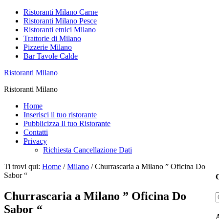
Ristoranti Milano Carne
Ristoranti Milano Pesce
Ristoranti etnici Milano
Trattorie di Milano
Pizzerie Milano
Bar Tavole Calde
Ristoranti Milano
Ristoranti Milano
Home
Inserisci il tuo ristorante
Pubblicizza Il tuo Ristorante
Contatti
Privacy
Richiesta Cancellazione Dati
Ti trovi qui:
Home
/
Milano
/
Churrascaria a Milano ” Oficina Do
Sabor “
C
Churrascaria a Milano ” Oficina Do
Sabor “