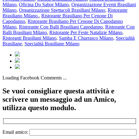
Milano
,
Oficina Do Sabor Milano
,
Organizzazione Eventi Brasiliani
Milano
,
Organizzazione Spettacoli Brasiliani Milano
,
Ristorante
Brasiliano Milano.
,
Ristorante Brasiliano Per Cenone Di
Capodanno
,
Ristorante Brasiliano Per Cenone Di Capodanno
Milano
,
Ristorante Con Balli Brasiliani Capodanno
,
Ristorante Con
Balli Brasiliani Milano
,
Ristorante Per Feste Natalizie Milano
,
Ristoranti Brasiliani Milano
,
Samba E Churrasco Milano
,
Specialità
Brasiliane
,
Specialità Brasiliane Milano
Loading Facebook Comments ...
Se vuoi consigliare questa attività e
scrivere un messaggio ad un Amico,
utilizza questo modulo.
Email amico: