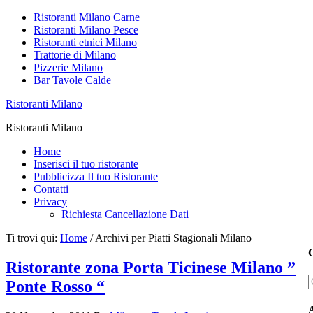
Ristoranti Milano Carne
Ristoranti Milano Pesce
Ristoranti etnici Milano
Trattorie di Milano
Pizzerie Milano
Bar Tavole Calde
Ristoranti Milano
Ristoranti Milano
Home
Inserisci il tuo ristorante
Pubblicizza Il tuo Ristorante
Contatti
Privacy
Richiesta Cancellazione Dati
Ti trovi qui:
Home
/
Archivi per Piatti Stagionali Milano
C
Ristorante zona Porta Ticinese Milano ”
Ponte Rosso “