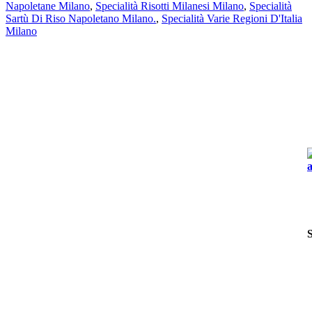
Napoletane Milano
,
Specialità Risotti Milanesi Milano
,
Specialità
Sartù Di Riso Napoletano Milano.
,
Specialità Varie Regioni D'Italia
Milano