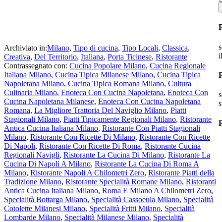
s
Archiviato in:
Milano
,
Tipo di cucina
,
Tipo Locali
,
Classica
,
i
Creativa
,
Del Territorio
,
Italiana
,
Porta Ticinese
,
Ristorante
Contrassegnato con:
Cucina Popolare Milano
,
Cucina Regionale
Italiana Milano
,
Cucina Tipica Milanese Milano
,
Cucina Tipica
Napoletana Milano
,
Cucina Tipica Romana Milano
,
Cultura
Culinaria Milano
,
Enoteca Con Cucina Napoletana
,
Enoteca Con
s
Cucina Napoletana Milanese
,
Enoteca Con Cucina Napoletana
s
Romana
,
La Migliore Trattoria Del Naviglio Milano
,
Piatti
Stagionali Milano
,
Piatti Tipicamente Regionali Milano
,
Ristorante
R
Antica Cucina Italiana Milano
,
Ristorante Con Piatti Stagionali
Milano
,
Ristorante Con Ricette Di Milano
,
Ristorante Con Ricette
Di Napoli
,
Ristorante Con Ricette Di Roma
,
Ristorante Cucina
Regionali Navigli
,
Ristorante La Cucina Di Milano
,
Ristorante La
Cucina Di Napoli A Milano
,
Ristorante La Cucina Di Roma A
Milano
,
Ristorante Napoli A Chilometri Zero
,
Ristorante Piatti della
Tradizione Milano
,
Ristorante Specialità Romane Milano
,
Ristoranti
Antica Cucina Italiana Milano
,
Roma E Milano A Chilometri Zero
,
Specialità Bottarga Milano
,
Specialità Cassoeula Milano
,
Specialità
Cotolette Milanesi Milano
,
Specialità Fritti Milano
,
Specialità
Lombarde Milano
,
Specialità Milanese Milano
,
Specialità