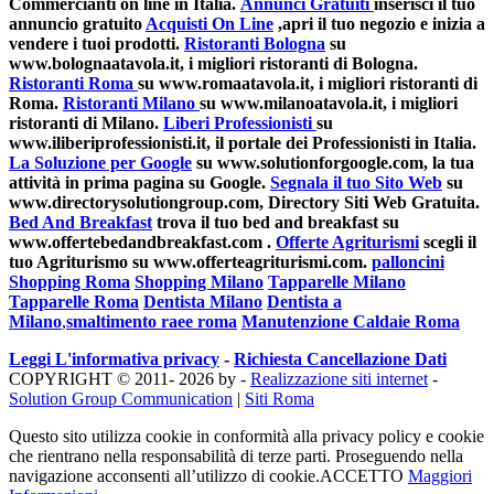
Commercianti on line in Italia.
Annunci Gratuiti
inserisci il tuo
annuncio gratuito
Acquisti On Line
,apri il tuo negozio e inizia a
vendere i tuoi prodotti.
Ristoranti Bologna
su
www.bolognaatavola.it, i migliori ristoranti di Bologna.
Ristoranti Roma
su www.romaatavola.it, i migliori ristoranti di
Roma.
Ristoranti Milano
su www.milanoatavola.it, i migliori
ristoranti di Milano.
Liberi Professionisti
su
www.iliberiprofessionisti.it, il portale dei Professionisti in Italia.
La Soluzione per Google
su www.solutionforgoogle.com, la tua
attività in prima pagina su Google.
Segnala il tuo Sito Web
su
www.directorysolutiongroup.com, Directory Siti Web Gratuita.
Bed And Breakfast
trova il tuo bed and breakfast su
www.offertebedandbreakfast.com .
Offerte Agriturismi
scegli il
tuo Agriturismo su www.offerteagriturismi.com.
palloncini
Shopping Roma
Shopping Milano
Tapparelle Milano
Tapparelle Roma
Dentista Milano
Dentista a
Milano
,
smaltimento raee roma
Manutenzione Caldaie Roma
Leggi L'informativa privacy
-
Richiesta Cancellazione Dati
COPYRIGHT © 2011- 2026 by -
Realizzazione siti internet
-
Solution Group Communication
|
Siti Roma
Questo sito utilizza cookie in conformità alla privacy policy e cookie
che rientrano nella responsabilità di terze parti. Proseguendo nella
navigazione acconsenti all’utilizzo di cookie.
ACCETTO
Maggiori