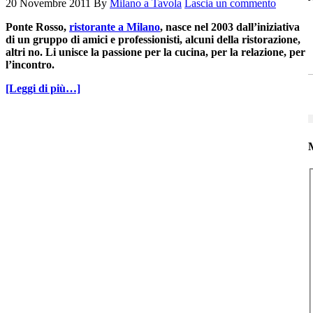
20 Novembre 2011
By
Milano a Tavola
Lascia un commento
Ponte Rosso,
ristorante a Milano
, nasce nel 2003 dall’iniziativa
di un gruppo di amici e professionisti, alcuni della ristorazione,
altri no. Li unisce la passione per la cucina, per la relazione, per
l’incontro.
[Leggi di più…]
M