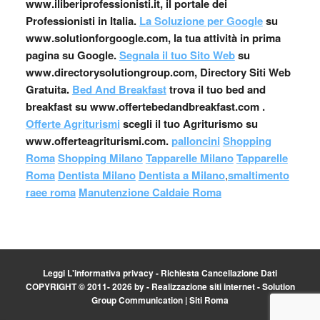
www.iliberiprofessionisti.it, il portale dei
Professionisti in Italia.
La Soluzione per Google
su
www.solutionforgoogle.com, la tua attività in prima
pagina su Google.
Segnala il tuo Sito Web
su
www.directorysolutiongroup.com, Directory Siti Web
Gratuita.
Bed And Breakfast
trova il tuo bed and
breakfast su www.offertebedandbreakfast.com .
Offerte Agriturismi
scegli il tuo Agriturismo su
www.offerteagriturismi.com.
palloncini
Shopping
Roma
Shopping Milano
Tapparelle Milano
Tapparelle
Roma
Dentista Milano
Dentista a Milano
,
smaltimento
raee roma
Manutenzione Caldaie Roma
Leggi L'informativa privacy
-
Richiesta Cancellazione Dati
COPYRIGHT © 2011- 2026 by -
Realizzazione siti internet
-
Solution
Group Communication
|
Siti Roma