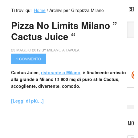
CERC
Ti trovi qui:
Home
/
Archivi per Giropizza Milano
Pizza No Limits Milano ”
Cactus Juice “
A
23 MAGGIO 2012
BY
MILANO A TAVOLA
1 COMMENTO
Cactus Juice,
ristorante a Milano
, è finalmente arrivato
alla grande a Milano !!! 900 mq di puro stile Cactus,
accogliente, divertente, comodo.
[Leggi di più…]
MOTO