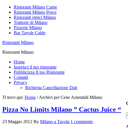
Ristoranti Milano Carne
Ristoranti Milano Pesce
Ristoranti etnici Milano
Trattorie di Milano
Pizzerie Milano
Bar Tavole Calde
Ristoranti Milano
Ristoranti Milano
Home
Inserisci il tuo ristorante
Pubblicizza Il tuo Ristorante
Contatti
Privacy
Richiesta Cancellazione Dati
Ti trovi qui:
Home
/
Archivi per Cene Aziendali Milano
C
Pizza No Limits Milano ” Cactus Juice “
23 Maggio 2012
By
Milano a Tavola
1 commento