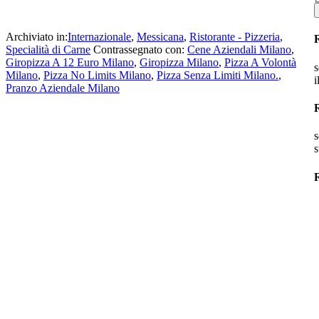
Archiviato in:
Internazionale
,
Messicana
,
Ristorante - Pizzeria
,
Specialità di Carne
Contrassegnato con:
Cene Aziendali Milano
,
Giropizza A 12 Euro Milano
,
Giropizza Milano
,
Pizza A Volontà
s
Milano
,
Pizza No Limits Milano
,
Pizza Senza Limiti Milano.
,
i
Pranzo Aziendale Milano
s
s
R