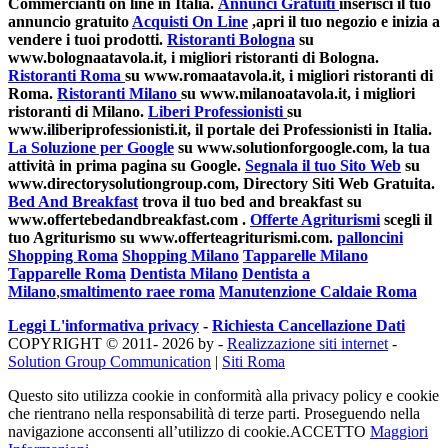
Commercianti on line in Italia.
Annunci Gratuiti
inserisci il tuo
annuncio gratuito
Acquisti On Line
,apri il tuo negozio e inizia a
vendere i tuoi prodotti.
Ristoranti Bologna
su
www.bolognaatavola.it, i migliori ristoranti di Bologna.
Ristoranti Roma
su www.romaatavola.it, i migliori ristoranti di
Roma.
Ristoranti Milano
su www.milanoatavola.it, i migliori
ristoranti di Milano.
Liberi Professionisti
su
www.iliberiprofessionisti.it, il portale dei Professionisti in Italia.
La Soluzione per Google
su www.solutionforgoogle.com, la tua
attività in prima pagina su Google.
Segnala il tuo Sito Web
su
www.directorysolutiongroup.com, Directory Siti Web Gratuita.
Bed And Breakfast
trova il tuo bed and breakfast su
www.offertebedandbreakfast.com .
Offerte Agriturismi
scegli il
tuo Agriturismo su www.offerteagriturismi.com.
palloncini
Shopping Roma
Shopping Milano
Tapparelle Milano
Tapparelle Roma
Dentista Milano
Dentista a
Milano
,
smaltimento raee roma
Manutenzione Caldaie Roma
Leggi L'informativa privacy
-
Richiesta Cancellazione Dati
COPYRIGHT © 2011- 2026 by -
Realizzazione siti internet
-
Solution Group Communication
|
Siti Roma
Questo sito utilizza cookie in conformità alla privacy policy e cookie
che rientrano nella responsabilità di terze parti. Proseguendo nella
navigazione acconsenti all’utilizzo di cookie.
ACCETTO
Maggiori