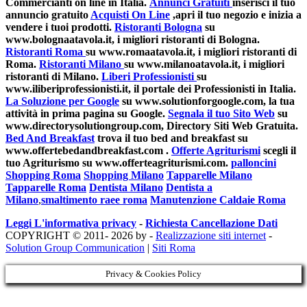
Commercianti on line in Italia.
Annunci Gratuiti
inserisci il tuo
annuncio gratuito
Acquisti On Line
,apri il tuo negozio e inizia a
vendere i tuoi prodotti.
Ristoranti Bologna
su
www.bolognaatavola.it, i migliori ristoranti di Bologna.
Ristoranti Roma
su www.romaatavola.it, i migliori ristoranti di
Roma.
Ristoranti Milano
su www.milanoatavola.it, i migliori
ristoranti di Milano.
Liberi Professionisti
su
www.iliberiprofessionisti.it, il portale dei Professionisti in Italia.
La Soluzione per Google
su www.solutionforgoogle.com, la tua
attività in prima pagina su Google.
Segnala il tuo Sito Web
su
www.directorysolutiongroup.com, Directory Siti Web Gratuita.
Bed And Breakfast
trova il tuo bed and breakfast su
www.offertebedandbreakfast.com .
Offerte Agriturismi
scegli il
tuo Agriturismo su www.offerteagriturismi.com.
palloncini
Shopping Roma
Shopping Milano
Tapparelle Milano
Tapparelle Roma
Dentista Milano
Dentista a
Milano
,
smaltimento raee roma
Manutenzione Caldaie Roma
Leggi L'informativa privacy
-
Richiesta Cancellazione Dati
COPYRIGHT © 2011- 2026 by -
Realizzazione siti internet
-
Solution Group Communication
|
Siti Roma
Privacy & Cookies Policy