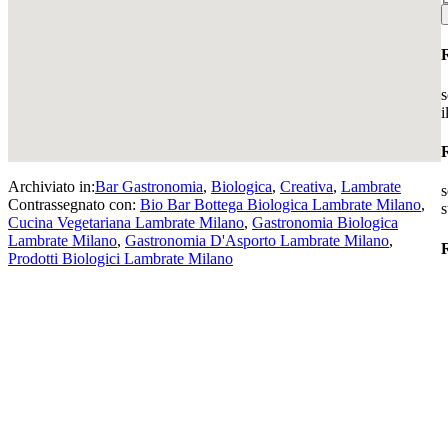
s
i
Archiviato in:
Bar Gastronomia
,
Biologica
,
Creativa
,
Lambrate
s
Contrassegnato con:
Bio Bar Bottega Biologica Lambrate Milano
,
s
Cucina Vegetariana Lambrate Milano
,
Gastronomia Biologica
Lambrate Milano
,
Gastronomia D'Asporto Lambrate Milano
,
R
Prodotti Biologici Lambrate Milano