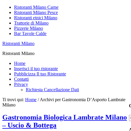
Ristoranti Milano Carne
Ristoranti Milano Pesce
Ristoranti etnici Milano
Trattorie di Milano
Pizzerie Milano
Bar Tavole Calde
Ristoranti Milano
Ristoranti Milano
Home
Inserisci il tuo ristorante
Pubblicizza Il tuo Ristorante
Contatti
Privacy
Richiesta Cancellazione Dati
Ti trovi qui:
Home
/
Archivi per Gastronomia D’Asporto Lambrate
Milano
C
Gastronomia Biologica Lambrate Milano
– Uscio & Bottega