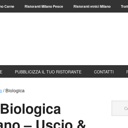
ano Carne
Ristoranti Milano Pesce
Ristoranti etnici Milano
Trat
TE
PUBBLICIZZA IL TUO RISTORANTE
CONTATTI
a
/
Biologica
Biologica
ano – Uscio &