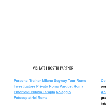
VISITATE I NOSTRI PARTNER
Personal Trainer Milano
Segway Tour Rome
Co
Investigatore Privato Roma
Parquet Roma
por
Emorroidi Nuova Terapia
Noleggio
An
Fotocopiatrici Roma
gr
ini