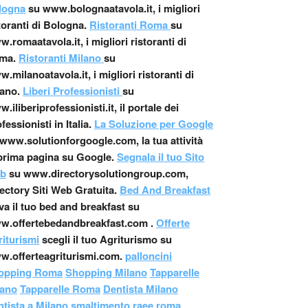
logna
su www.bolognaatavola.it, i migliori
toranti di Bologna.
Ristoranti Roma
su
.romaatavola.it, i migliori ristoranti di
ma.
Ristoranti Milano
su
.milanoatavola.it, i migliori ristoranti di
ano.
Liberi Professionisti
su
.iliberiprofessionisti.it, il portale dei
fessionisti in Italia.
La Soluzione per Google
www.solutionforgoogle.com, la tua attività
prima pagina su Google.
Segnala il tuo Sito
b
su www.directorysolutiongroup.com,
ectory Siti Web Gratuita.
Bed And Breakfast
va il tuo bed and breakfast su
w.offertebedandbreakfast.com .
Offerte
iturismi
scegli il tuo Agriturismo su
w.offerteagriturismi.com.
palloncini
opping Roma
Shopping Milano
Tapparelle
lano
Tapparelle Roma
Dentista Milano
tista a Milano
,
smaltimento raee roma