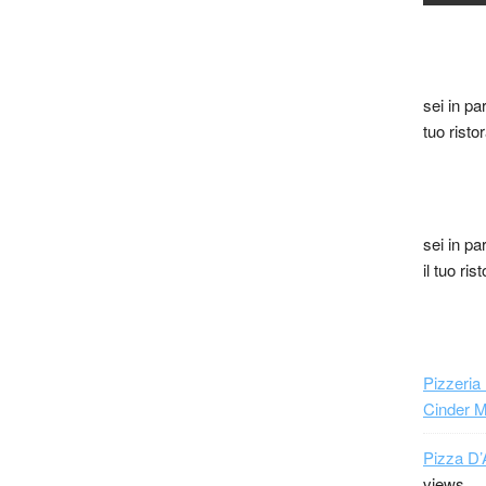
sei in pa
tuo risto
sei in pa
il tuo ri
Pizzeria
Cinder 
Pizza D’
views