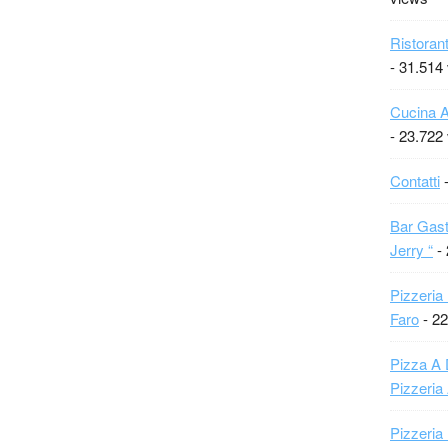
Ristoran
- 31.514
Cucina A
- 23.722
Contatti
-
Bar Gast
Jerry “
- 
Pizzeria
Faro
- 22
Pizza A 
Pizzeria
Pizzeria