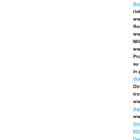
Bo
ris
www
Ro
www
Mil
www
Pro
su 
in 
We
Dir
tro
ww
Agr
ww
Sh
Mi
Den