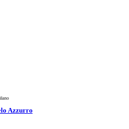
ilano
elo Azzurro