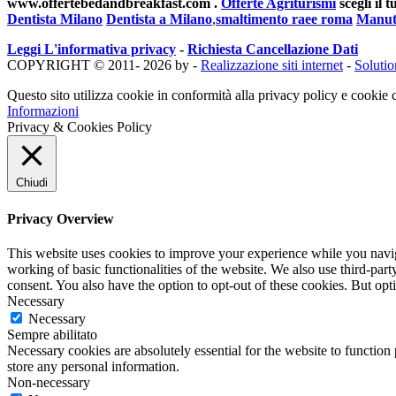
www.offertebedandbreakfast.com .
Offerte Agriturismi
scegli il
Dentista Milano
Dentista a Milano
,
smaltimento raee roma
Manut
Leggi L'informativa privacy
-
Richiesta Cancellazione Dati
COPYRIGHT © 2011- 2026 by -
Realizzazione siti internet
-
Soluti
Questo sito utilizza cookie in conformità alla privacy policy e cookie c
Informazioni
Privacy & Cookies Policy
Chiudi
Privacy Overview
This website uses cookies to improve your experience while you navigat
working of basic functionalities of the website. We also use third-pa
consent. You also have the option to opt-out of these cookies. But op
Necessary
Necessary
Sempre abilitato
Necessary cookies are absolutely essential for the website to function 
store any personal information.
Non-necessary