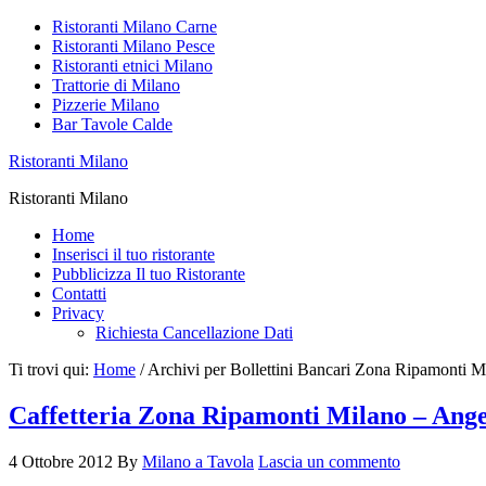
Ristoranti Milano Carne
Ristoranti Milano Pesce
Ristoranti etnici Milano
Trattorie di Milano
Pizzerie Milano
Bar Tavole Calde
Ristoranti Milano
Ristoranti Milano
Home
Inserisci il tuo ristorante
Pubblicizza Il tuo Ristorante
Contatti
Privacy
Richiesta Cancellazione Dati
Ti trovi qui:
Home
/
Archivi per Bollettini Bancari Zona Ripamonti M
Caffetteria Zona Ripamonti Milano – Ang
4 Ottobre 2012
By
Milano a Tavola
Lascia un commento