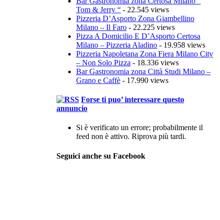
Bar Gastronomia zona Certosa Milano ”
Tom & Jerry “
- 22.545 views
Pizzeria D’Asporto Zona Giambellino
Milano – Il Faro
- 22.225 views
Pizza A Domicilio E D’Asporto Certosa
Milano – Pizzeria Aladino
- 19.958 views
Pizzeria Napoletana Zona Fiera Milano City
– Non Solo Pizza
- 18.336 views
Bar Gastronomia zona Città Studi Milano –
Grano e Caffè
- 17.990 views
Forse ti puo’ interessare questo
annuncio
Si è verificato un errore; probabilmente il
feed non è attivo. Riprova più tardi.
Seguici anche su Facebook