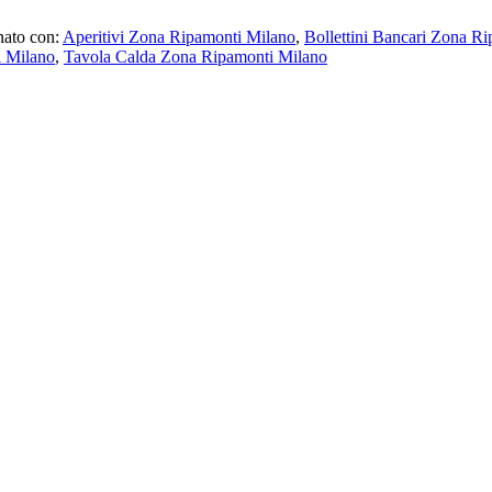
nato con:
Aperitivi Zona Ripamonti Milano
,
Bollettini Bancari Zona R
i Milano
,
Tavola Calda Zona Ripamonti Milano