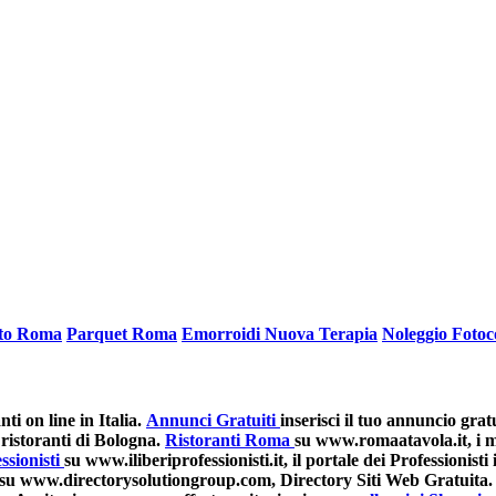
ato Roma
Parquet Roma
Emorroidi Nuova Terapia
Noleggio Fotoc
i on line in Italia.
Annunci Gratuiti
inserisci il tuo annuncio grat
ristoranti di Bologna.
Ristoranti Roma
su www.romaatavola.it, i mi
ssionisti
su www.iliberiprofessionisti.it, il portale dei Professionisti i
su www.directorysolutiongroup.com, Directory Siti Web Gratuita.