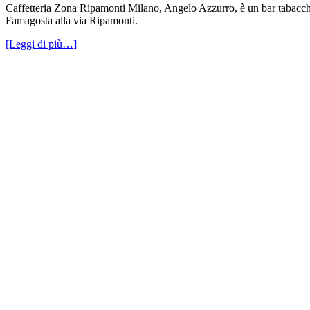
Caffetteria Zona Ripamonti Milano, Angelo Azzurro, è un bar tabacchi r
Famagosta alla via Ripamonti.
[Leggi di più…]