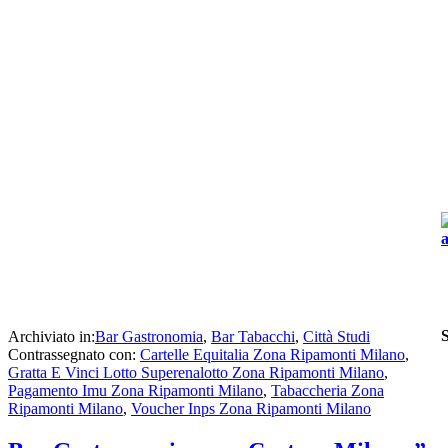
Archiviato in:
Bar Gastronomia
,
Bar Tabacchi
,
Città Studi
Contrassegnato con:
Cartelle Equitalia Zona Ripamonti Milano
,
Gratta E Vinci Lotto Superenalotto Zona Ripamonti Milano
,
Pagamento Imu Zona Ripamonti Milano
,
Tabaccheria Zona
Ripamonti Milano
,
Voucher Inps Zona Ripamonti Milano