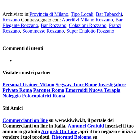
Archiviato in:
Provincia di Milano
,
Tipo Locali
,
Bar Tabacchi
,
Rozzano
Contrassegnato con:
Aperitivi Milano Rozzano
,
Bar
Elegante Rozzano
,
Bar Rozzano
,
Colazioni Rozzano
,
Pranzi
Rozzano
,
Scommesse Rozzano
,
Super Enalotto Rozzano
Commenti di utenti
Visitate i nostri partner
Personal Trainer Milano
Segway Tour Rome
Investigatore
Privato Roma
Parquet Roma
Emorroidi Nuova Terapia
Noleggio Fotocopiatrici Roma
Siti Amici
Commercianti on line
su www.kiwiwi.it, il portale dei
Commercianti on line in Italia.
Annunci Gratuiti
inserisci il tuo
annuncio gratuito
Acquisti On Line
,apri il tuo negozio e inizia a
vendere i tuoi prodotti.
Ristoranti Bologna
su