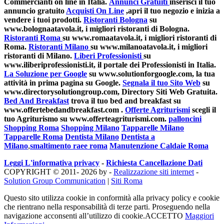
Commercianti on line in Italia.
Annunci Gratuiti
inserisci il tuo
annuncio gratuito
Acquisti On Line
,apri il tuo negozio e inizia a
vendere i tuoi prodotti.
Ristoranti Bologna
su
www.bolognaatavola.it, i migliori ristoranti di Bologna.
Ristoranti Roma
su www.romaatavola.it, i migliori ristoranti di
Roma.
Ristoranti Milano
su www.milanoatavola.it, i migliori
ristoranti di Milano.
Liberi Professionisti
su
www.iliberiprofessionisti.it, il portale dei Professionisti in Italia.
La Soluzione per Google
su www.solutionforgoogle.com, la tua
attività in prima pagina su Google.
Segnala il tuo Sito Web
su
www.directorysolutiongroup.com, Directory Siti Web Gratuita.
Bed And Breakfast
trova il tuo bed and breakfast su
www.offertebedandbreakfast.com .
Offerte Agriturismi
scegli il
tuo Agriturismo su www.offerteagriturismi.com.
palloncini
Shopping Roma
Shopping Milano
Tapparelle Milano
Tapparelle Roma
Dentista Milano
Dentista a
Milano
,
smaltimento raee roma
Manutenzione Caldaie Roma
Leggi L'informativa privacy
-
Richiesta Cancellazione Dati
COPYRIGHT © 2011- 2026 by -
Realizzazione siti internet
-
Solution Group Communication
|
Siti Roma
Questo sito utilizza cookie in conformità alla privacy policy e cookie
che rientrano nella responsabilità di terze parti. Proseguendo nella
navigazione acconsenti all’utilizzo di cookie.
ACCETTO
Maggiori