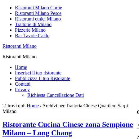
Ristoranti Milano Carne
Ristoranti Milano Pesce
Ristoranti etnici Milano
Trattorie di Milano
Pizzerie Milano
Bar Tavole Calde
Ristoranti Milano
Ristoranti Milano
Home
Inserisci il tuo ristorante
Pubblicizza Il tuo Ristorante
Contatti
Privacy
Richiesta Cancellazione Dati
Ti trovi qui:
Home
/
Archivi per Trattoria Cinese Quartiere Sarpi
Milano
C
Ristorante Cucina Cinese zona Sempione
Milano – Long Chang