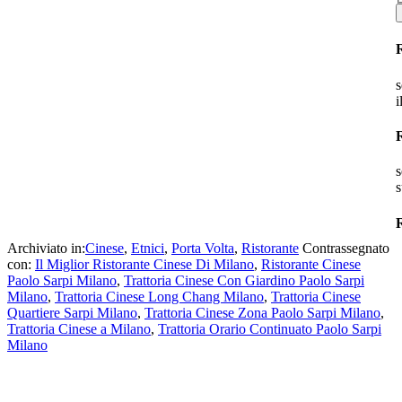
s
i
s
s
R
Archiviato in:
Cinese
,
Etnici
,
Porta Volta
,
Ristorante
Contrassegnato
con:
Il Miglior Ristorante Cinese Di Milano
,
Ristorante Cinese
Paolo Sarpi Milano
,
Trattoria Cinese Con Giardino Paolo Sarpi
Milano
,
Trattoria Cinese Long Chang Milano
,
Trattoria Cinese
Quartiere Sarpi Milano
,
Trattoria Cinese Zona Paolo Sarpi Milano
,
Trattoria Cinese a Milano
,
Trattoria Orario Continuato Paolo Sarpi
Milano