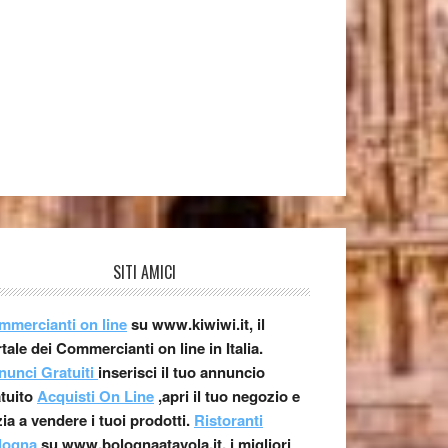
SITI AMICI
mmercianti on line
su www.kiwiwi.it, il
tale dei Commercianti on line in Italia.
nunci Gratuiti
inserisci il tuo annuncio
atuito
Acquisti On Line
,apri il tuo negozio e
zia a vendere i tuoi prodotti.
Ristoranti
logna
su www.bolognaatavola.it, i migliori