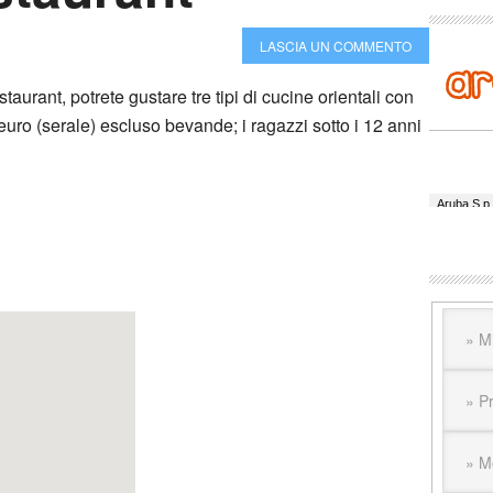
LASCIA UN COMMENTO
urant, potrete gustare tre tipi di cucine orientali con
uro (serale) escluso bevande; i ragazzi sotto i 12 anni