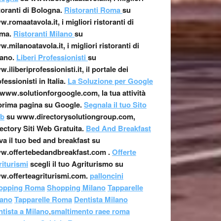
toranti di Bologna.
Ristoranti Roma
su
.romaatavola.it, i migliori ristoranti di
ma.
Ristoranti Milano
su
.milanoatavola.it, i migliori ristoranti di
ano.
Liberi Professionisti
su
.iliberiprofessionisti.it, il portale dei
fessionisti in Italia.
La Soluzione per Google
www.solutionforgoogle.com, la tua attività
prima pagina su Google.
Segnala il tuo Sito
b
su www.directorysolutiongroup.com,
ectory Siti Web Gratuita.
Bed And Breakfast
va il tuo bed and breakfast su
w.offertebedandbreakfast.com .
Offerte
iturismi
scegli il tuo Agriturismo su
w.offerteagriturismi.com.
palloncini
opping Roma
Shopping Milano
Tapparelle
lano
Tapparelle Roma
Dentista Milano
tista a Milano
,
smaltimento raee roma