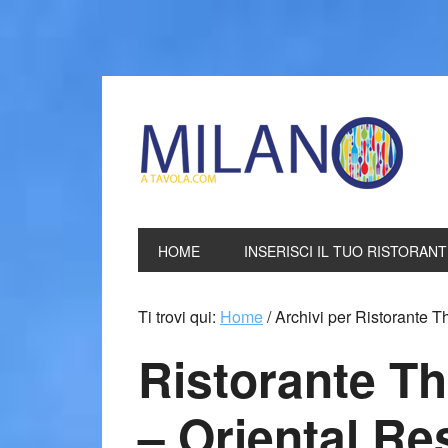
Ristoranti Mil
HOME
INSERISCI IL TUO RISTORAN
Ti trovi qui:
Home
/
Archivi per Ristorante T
Ristorante T
– Oriental Re