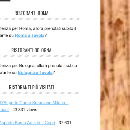
RISTORANTI ROMA
rtenza per Roma, allora prenotati subito il
rante su
Roma a Tavola
?
RISTORANTI BOLOGNA
rtenza per Bologna, allora prenotati subito
storante su
Bologna a Tavola
?
RISTORANTI PIÙ VISITATI
 D’Asporto Corso Sempione Milano –
Mount
- 43.331 views
Asporto Busto Arsizio – Capri
- 37.601