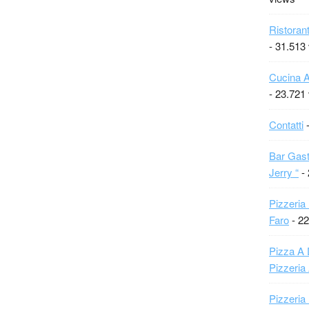
Ristoran
- 31.513
Cucina A
- 23.721
Contatti
-
Bar Gast
Jerry “
- 
Pizzeria
Faro
- 22
Pizza A 
Pizzeria
Pizzeria