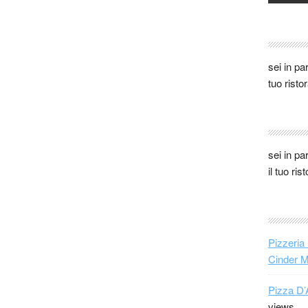
sei in pa
tuo risto
sei in pa
il tuo ri
Pizzeria
Cinder 
Pizza D’
views