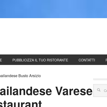
ano Carne
Ristoranti Milano Pesce
Ristoranti etnici Milano
Trat
TE
PUBBLICIZZA IL TUO RISTORANTE
CONTATTI
hailandese Busto Arsizio
hailandese Varese
staurant