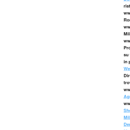
ris
www
Ro
www
Mil
www
Pro
su 
in 
We
Dir
tro
ww
Agr
ww
Sh
Mi
Den