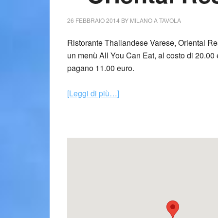
26 FEBBRAIO 2014
BY
MILANO A TAVOLA
Ristorante Thailandese Varese, Oriental Resta
un menù All You Can Eat, al costo di 20.00 e
pagano 11.00 euro.
[Leggi di più…]