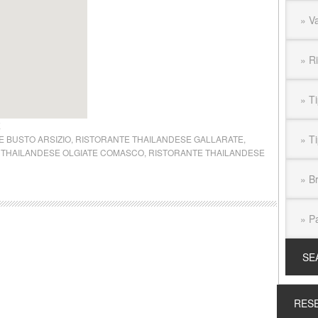
E
 BUSTO ARSIZIO
,
RISTORANTE THAILANDESE GALLARATE
,
 THAILANDESE OLGIATE COMASCO
,
RISTORANTE THAILANDESE