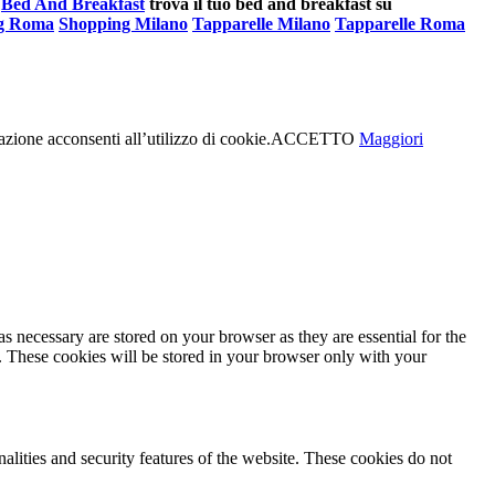
Bed And Breakfast
trova il tuo bed and breakfast su
g Roma
Shopping Milano
Tapparelle Milano
Tapparelle Roma
azione acconsenti all’utilizzo di cookie.
ACCETTO
Maggiori
s necessary are stored on your browser as they are essential for the
e. These cookies will be stored in your browser only with your
nalities and security features of the website. These cookies do not