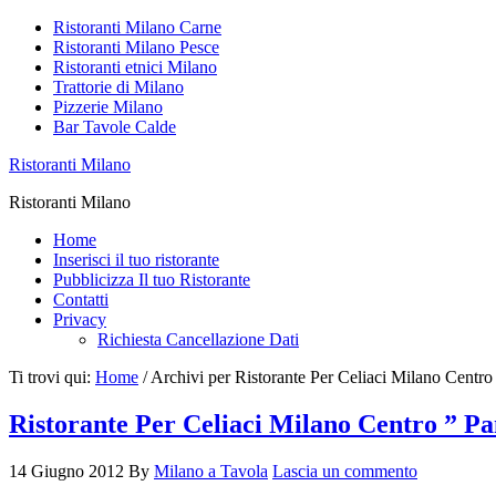
Ristoranti Milano Carne
Ristoranti Milano Pesce
Ristoranti etnici Milano
Trattorie di Milano
Pizzerie Milano
Bar Tavole Calde
Ristoranti Milano
Ristoranti Milano
Home
Inserisci il tuo ristorante
Pubblicizza Il tuo Ristorante
Contatti
Privacy
Richiesta Cancellazione Dati
Ti trovi qui:
Home
/
Archivi per Ristorante Per Celiaci Milano Centro
Ristorante Per Celiaci Milano Centro ” Pa
14 Giugno 2012
By
Milano a Tavola
Lascia un commento