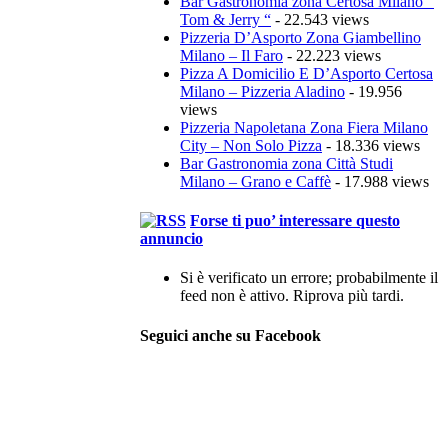
Bar Gastronomia zona Certosa Milano ”
Tom & Jerry “
- 22.543 views
Pizzeria D’Asporto Zona Giambellino
Milano – Il Faro
- 22.223 views
Pizza A Domicilio E D’Asporto Certosa
Milano – Pizzeria Aladino
- 19.956
views
Pizzeria Napoletana Zona Fiera Milano
City – Non Solo Pizza
- 18.336 views
Bar Gastronomia zona Città Studi
Milano – Grano e Caffè
- 17.988 views
Forse ti puo’ interessare questo
annuncio
Si è verificato un errore; probabilmente il
feed non è attivo. Riprova più tardi.
Seguici anche su Facebook