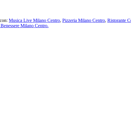
 con:
Musica Live Milano Centro
,
Pizzeria Milano Centro
,
Ristorante 
 Benessere Milano Centro.