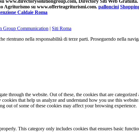
su www.directorysolutiongroup.com, Directory Siti Web Gratuita.
 tuo Agriturismo su www.offerteagriturismi.com.
palloncini
Shoppin
enzione Caldaie Roma
on Group Communication
|
Siti Roma
he rientrano nella responsabilità di terze parti. Proseguendo nella navig
e through the website. Out of these, the cookies that are categorized a
rty cookies that help us analyze and understand how you use this websit
ting out of some of these cookies may affect your browsing experience.
properly. This category only includes cookies that ensures basic functio