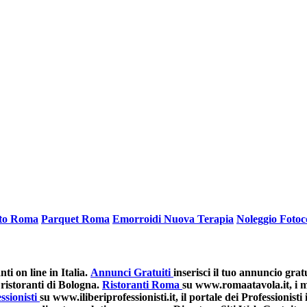
ato Roma
Parquet Roma
Emorroidi Nuova Terapia
Noleggio Fotoc
i on line in Italia.
Annunci Gratuiti
inserisci il tuo annuncio grat
ristoranti di Bologna.
Ristoranti Roma
su www.romaatavola.it, i mi
ssionisti
su www.iliberiprofessionisti.it, il portale dei Professionisti i