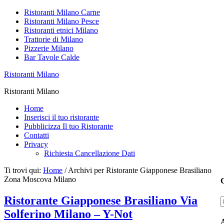
Ristoranti Milano Carne
Ristoranti Milano Pesce
Ristoranti etnici Milano
Trattorie di Milano
Pizzerie Milano
Bar Tavole Calde
Ristoranti Milano
Ristoranti Milano
Home
Inserisci il tuo ristorante
Pubblicizza Il tuo Ristorante
Contatti
Privacy
Richiesta Cancellazione Dati
Ti trovi qui:
Home
/
Archivi per Ristorante Giapponese Brasiliano
Zona Moscova Milano
C
Ristorante Giapponese Brasiliano Via
Solferino Milano – Y-Not