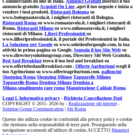
Commercianti on line in Italia.
Annunci Gratuiti
inserisci il tuo
annuncio gratuito
Acquisti On Line
,apri il tuo negozio e inizia a
vendere i tuoi prodotti.
Ristoranti Bologna
su
www.bolognaatavola.it, i migliori ristoranti di Bologna.
Ristoranti Roma
su www.romaatavola.it, i migliori ristoranti di
Roma.
Ristoranti Milano
su www.milanoatavola.it, i migliori
ristoranti di Milano.
Liberi Professionisti
su
www.iliberiprofessionisti.it, il portale dei Professionisti in Italia.
La Soluzione per Google
su www.solutionforgoogle.com, la tua
attività in prima pagina su Google.
Segnala il tuo Sito Web
su
www.directorysolutiongroup.com, Directory Siti Web Gratuita.
Bed And Breakfast
trova il tuo bed and breakfast su
www.offertebedandbreakfast.com .
Offerte Agriturismi
scegli il
tuo Agriturismo su www.offerteagriturismi.com.
palloncini
Shopping Roma
Shopping Milano
Tapparelle Milano
Tapparelle Roma
Dentista Milano
Dentista a
Milano
,
smaltimento raee roma
Manutenzione Caldaie Roma
Leggi L'informativa privacy
-
Richiesta Cancellazione Dati
COPYRIGHT © 2011- 2026 by -
Realizzazione siti internet
-
Solution Group Communication
|
Siti Roma
Questo sito utilizza cookie in conformità alla privacy policy e cookie
che rientrano nella responsabilità di terze parti. Proseguendo nella
navigazione acconsenti all’utilizzo di cookie.
ACCETTO
Maggiori