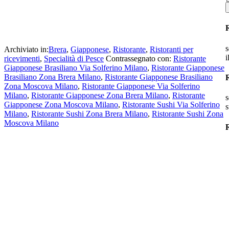
s
Archiviato in:
Brera
,
Giapponese
,
Ristorante
,
Ristoranti per
i
ricevimenti
,
Specialità di Pesce
Contrassegnato con:
Ristorante
Giapponese Brasiliano Via Solferino Milano
,
Ristorante Giapponese
Brasiliano Zona Brera Milano
,
Ristorante Giapponese Brasiliano
Zona Moscova Milano
,
Ristorante Giapponese Via Solferino
Milano
,
Ristorante Giapponese Zona Brera Milano
,
Ristorante
s
Giapponese Zona Moscova Milano
,
Ristorante Sushi Via Solferino
s
Milano
,
Ristorante Sushi Zona Brera Milano
,
Ristorante Sushi Zona
Moscova Milano
R