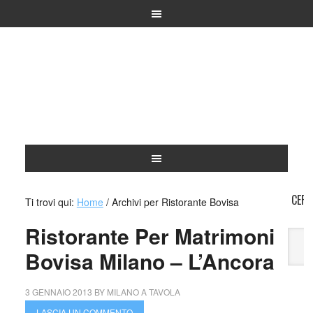
CERC
Ti trovi qui:
Home
/
Archivi per Ristorante Bovisa
Ristorante Per Matrimoni
Bovisa Milano – L’Ancora
A
3 GENNAIO 2013
BY
MILANO A TAVOLA
LASCIA UN COMMENTO