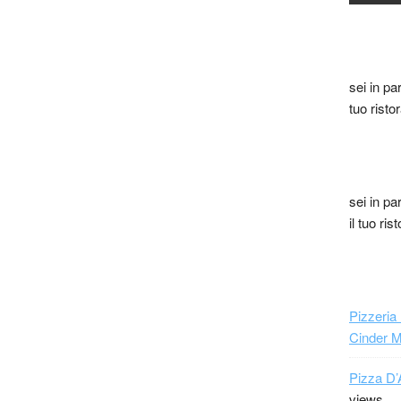
sei in pa
tuo risto
sei in pa
il tuo ri
Pizzeria
Cinder 
Pizza D’
views