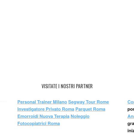
VISITATE I NOSTRI PARTNER
Personal Trainer Milano
Segway Tour Rome
Co
Investigatore Privato Roma
Parquet Roma
por
Emorroidi Nuova Terapia
Noleggio
An
Fotocopiatrici Roma
gr
ini