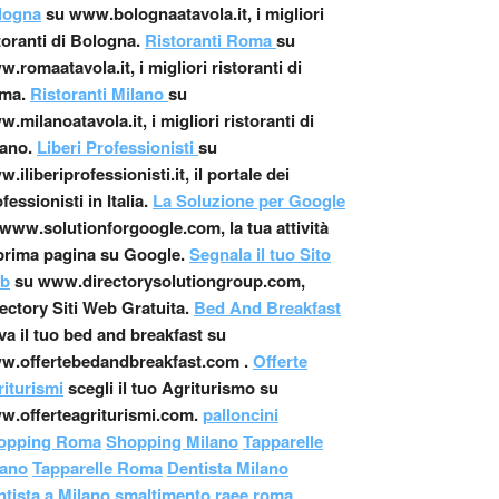
logna
su www.bolognaatavola.it, i migliori
toranti di Bologna.
Ristoranti Roma
su
.romaatavola.it, i migliori ristoranti di
ma.
Ristoranti Milano
su
.milanoatavola.it, i migliori ristoranti di
ano.
Liberi Professionisti
su
.iliberiprofessionisti.it, il portale dei
fessionisti in Italia.
La Soluzione per Google
www.solutionforgoogle.com, la tua attività
prima pagina su Google.
Segnala il tuo Sito
b
su www.directorysolutiongroup.com,
ectory Siti Web Gratuita.
Bed And Breakfast
va il tuo bed and breakfast su
w.offertebedandbreakfast.com .
Offerte
iturismi
scegli il tuo Agriturismo su
w.offerteagriturismi.com.
palloncini
opping Roma
Shopping Milano
Tapparelle
lano
Tapparelle Roma
Dentista Milano
tista a Milano
,
smaltimento raee roma