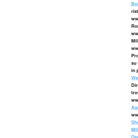
Bo
ris
www
Ro
www
Mil
www
Pro
su 
in 
We
Dir
tro
ww
Agr
ww
Sh
Mi
Den