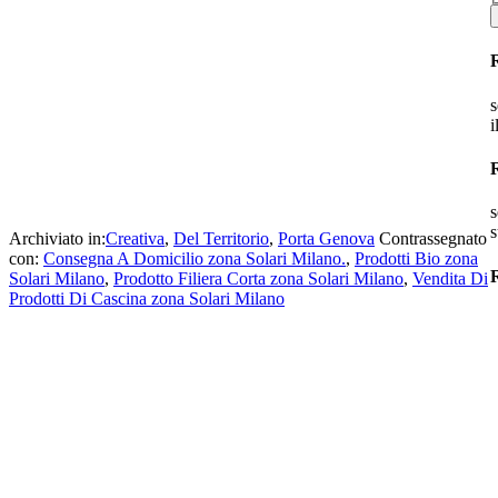
s
i
s
s
Archiviato in:
Creativa
,
Del Territorio
,
Porta Genova
Contrassegnato
con:
Consegna A Domicilio zona Solari Milano.
,
Prodotti Bio zona
R
Solari Milano
,
Prodotto Filiera Corta zona Solari Milano
,
Vendita Di
Prodotti Di Cascina zona Solari Milano