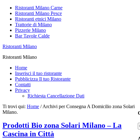
Ristoranti Milano Carne
Ristoranti Milano Pesce
Ristoranti etnici Milano
Trattorie di Milano
Pizzerie Milano
Bar Tavole Calde
Ristoranti Milano
Ristoranti Milano
Home
Inserisci il tuo ristorante
Pubblicizza Il tuo Ristorante
Contatti
Privacy
Richiesta Cancellazione Dati
Ti trovi qui:
Home
/
Archivi per Consegna A Domicilio zona Solari
Milano.
C
Prodotti Bio zona Solari Milano – La
Cascina in Città