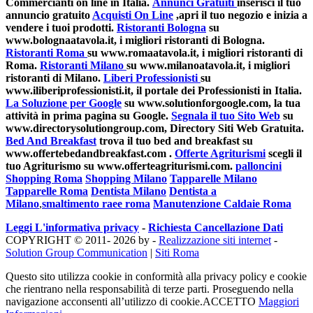
Commercianti on line in Italia.
Annunci Gratuiti
inserisci il tuo
annuncio gratuito
Acquisti On Line
,apri il tuo negozio e inizia a
vendere i tuoi prodotti.
Ristoranti Bologna
su
www.bolognaatavola.it, i migliori ristoranti di Bologna.
Ristoranti Roma
su www.romaatavola.it, i migliori ristoranti di
Roma.
Ristoranti Milano
su www.milanoatavola.it, i migliori
ristoranti di Milano.
Liberi Professionisti
su
www.iliberiprofessionisti.it, il portale dei Professionisti in Italia.
La Soluzione per Google
su www.solutionforgoogle.com, la tua
attività in prima pagina su Google.
Segnala il tuo Sito Web
su
www.directorysolutiongroup.com, Directory Siti Web Gratuita.
Bed And Breakfast
trova il tuo bed and breakfast su
www.offertebedandbreakfast.com .
Offerte Agriturismi
scegli il
tuo Agriturismo su www.offerteagriturismi.com.
palloncini
Shopping Roma
Shopping Milano
Tapparelle Milano
Tapparelle Roma
Dentista Milano
Dentista a
Milano
,
smaltimento raee roma
Manutenzione Caldaie Roma
Leggi L'informativa privacy
-
Richiesta Cancellazione Dati
COPYRIGHT © 2011- 2026 by -
Realizzazione siti internet
-
Solution Group Communication
|
Siti Roma
Questo sito utilizza cookie in conformità alla privacy policy e cookie
che rientrano nella responsabilità di terze parti. Proseguendo nella
navigazione acconsenti all’utilizzo di cookie.
ACCETTO
Maggiori