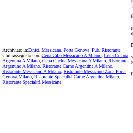
s
i
Archiviato in:
Etnici
,
Messicana
,
Porta Genova
,
Pub
,
Ristorante
Contrassegnato con:
Cena Cibo Messicano A Milano
,
Cena Cucina
s
Argentina A Milano
,
Cena Cucina Messicana A Milano
,
Ristorante
s
Argentino A Milano
,
Ristorante Carne Argentina A Milano
,
Ristorante Messicano A Milano
,
Ristorante Messicano Zona Porta
R
Genova Milano
,
Ristorante Specialità Carne Argentina Milano
,
Ristorante Specialità Messicane