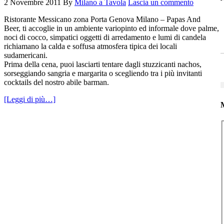
2 Novembre 2011
By
Milano a Tavola
Lascia un commento
Ristorante Messicano zona Porta Genova Milano – Papas And
Beer, ti accoglie in un ambiente variopinto ed informale dove palme,
noci di cocco, simpatici oggetti di arredamento e lumi di candela
richiamano la calda e soffusa atmosfera tipica dei locali
sudamericani.
Prima della cena, puoi lasciarti tentare dagli stuzzicanti nachos,
sorseggiando sangria e margarita o scegliendo tra i più invitanti
cocktails del nostro abile barman.
[Leggi di più…]
M