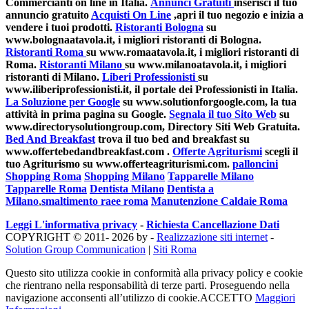
Commercianti on line in Italia.
Annunci Gratuiti
inserisci il tuo
annuncio gratuito
Acquisti On Line
,apri il tuo negozio e inizia a
vendere i tuoi prodotti.
Ristoranti Bologna
su
www.bolognaatavola.it, i migliori ristoranti di Bologna.
Ristoranti Roma
su www.romaatavola.it, i migliori ristoranti di
Roma.
Ristoranti Milano
su www.milanoatavola.it, i migliori
ristoranti di Milano.
Liberi Professionisti
su
www.iliberiprofessionisti.it, il portale dei Professionisti in Italia.
La Soluzione per Google
su www.solutionforgoogle.com, la tua
attività in prima pagina su Google.
Segnala il tuo Sito Web
su
www.directorysolutiongroup.com, Directory Siti Web Gratuita.
Bed And Breakfast
trova il tuo bed and breakfast su
www.offertebedandbreakfast.com .
Offerte Agriturismi
scegli il
tuo Agriturismo su www.offerteagriturismi.com.
palloncini
Shopping Roma
Shopping Milano
Tapparelle Milano
Tapparelle Roma
Dentista Milano
Dentista a
Milano
,
smaltimento raee roma
Manutenzione Caldaie Roma
Leggi L'informativa privacy
-
Richiesta Cancellazione Dati
COPYRIGHT © 2011- 2026 by -
Realizzazione siti internet
-
Solution Group Communication
|
Siti Roma
Questo sito utilizza cookie in conformità alla privacy policy e cookie
che rientrano nella responsabilità di terze parti. Proseguendo nella
navigazione acconsenti all’utilizzo di cookie.
ACCETTO
Maggiori