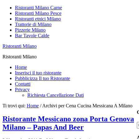
Ristoranti Milano Carne
Ristoranti Milano Pesce
Ristoranti etnici Milano
Trattorie di Milano
Pizzerie Milano
Bar Tavole Calde
Ristoranti Milano
Ristoranti Milano
Home
Inserisci il tuo ristorante
Pubblicizza Il tuo Ristorante
Contatti
Privacy
Richiesta Cancellazione Dati
Ti trovi qui:
Home
/
Archivi per Cena Cucina Messicana A Milano
C
Ristorante Messicano zona Porta Genova
Milano – Papas And Beer