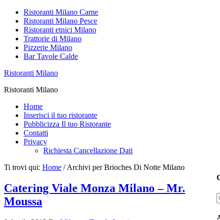
Ristoranti Milano Carne
Ristoranti Milano Pesce
Ristoranti etnici Milano
Trattorie di Milano
Pizzerie Milano
Bar Tavole Calde
Ristoranti Milano
Ristoranti Milano
Home
Inserisci il tuo ristorante
Pubblicizza Il tuo Ristorante
Contatti
Privacy
Richiesta Cancellazione Dati
Ti trovi qui:
Home
/
Archivi per Brioches Di Notte Milano
C
Catering Viale Monza Milano – Mr.
Moussa