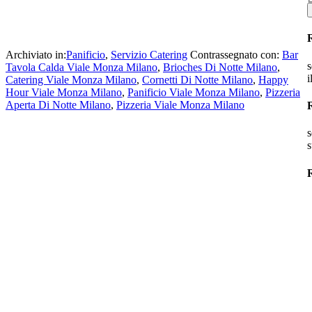
Archiviato in:
Panificio
,
Servizio Catering
Contrassegnato con:
Bar
s
Tavola Calda Viale Monza Milano
,
Brioches Di Notte Milano
,
i
Catering Viale Monza Milano
,
Cornetti Di Notte Milano
,
Happy
Hour Viale Monza Milano
,
Panificio Viale Monza Milano
,
Pizzeria
Aperta Di Notte Milano
,
Pizzeria Viale Monza Milano
s
s
R