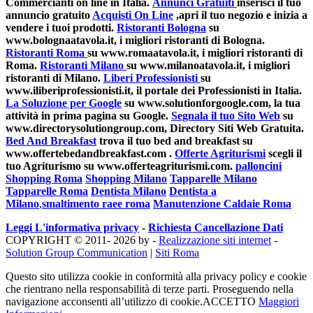
Commercianti on line in Italia.
Annunci Gratuiti
inserisci il tuo
annuncio gratuito
Acquisti On Line
,apri il tuo negozio e inizia a
vendere i tuoi prodotti.
Ristoranti Bologna
su
www.bolognaatavola.it, i migliori ristoranti di Bologna.
Ristoranti Roma
su www.romaatavola.it, i migliori ristoranti di
Roma.
Ristoranti Milano
su www.milanoatavola.it, i migliori
ristoranti di Milano.
Liberi Professionisti
su
www.iliberiprofessionisti.it, il portale dei Professionisti in Italia.
La Soluzione per Google
su www.solutionforgoogle.com, la tua
attività in prima pagina su Google.
Segnala il tuo Sito Web
su
www.directorysolutiongroup.com, Directory Siti Web Gratuita.
Bed And Breakfast
trova il tuo bed and breakfast su
www.offertebedandbreakfast.com .
Offerte Agriturismi
scegli il
tuo Agriturismo su www.offerteagriturismi.com.
palloncini
Shopping Roma
Shopping Milano
Tapparelle Milano
Tapparelle Roma
Dentista Milano
Dentista a
Milano
,
smaltimento raee roma
Manutenzione Caldaie Roma
Leggi L'informativa privacy
-
Richiesta Cancellazione Dati
COPYRIGHT © 2011- 2026 by -
Realizzazione siti internet
-
Solution Group Communication
|
Siti Roma
Questo sito utilizza cookie in conformità alla privacy policy e cookie
che rientrano nella responsabilità di terze parti. Proseguendo nella
navigazione acconsenti all’utilizzo di cookie.
ACCETTO
Maggiori