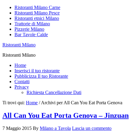
Ristoranti Milano Carne
Ristoranti Milano Pesce
Ristoranti etnici Milano
Trattorie di Milano
Pizzerie Milano
Bar Tavole Calde
Ristoranti Milano
Ristoranti Milano
Home
Inserisci il tuo ristorante
Pubblicizza Il tuo Ristorante
Contatti
Privacy
Richiesta Cancellazione Dati
Ti trovi qui:
Home
/
Archivi per All Can You Eat Porta Genova
All Can You Eat Porta Genova – Jinzuan
7 Maggio 2015
By
Milano a Tavola
Lascia un commento