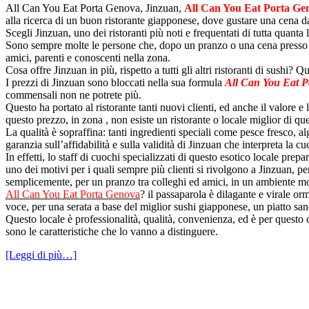
All Can You Eat Porta Genova, Jinzuan,
All Can You Eat Porta Ge
alla ricerca di un buon ristorante giapponese, dove gustare una cena d
Scegli Jinzuan, uno dei ristoranti più noti e frequentati di tutta quanta 
Sono sempre molte le persone che, dopo un pranzo o una cena presso que
amici, parenti e conoscenti nella zona.
Cosa offre Jinzuan in più, rispetto a tutti gli altri ristoranti di sushi? 
I prezzi di Jinzuan sono bloccati nella sua formula
All Can You Eat 
commensali non ne potrete più.
Questo ha portato al ristorante tanti nuovi clienti, ed anche il valore 
questo prezzo, in zona , non esiste un ristorante o locale miglior di 
La qualità è sopraffina: tanti ingredienti speciali come pesce fresco, 
garanzia sull’affidabilità e sulla validità di Jinzuan che interpreta la 
In effetti, lo staff di cuochi specializzati di questo esotico locale pre
uno dei motivi per i quali sempre più clienti si rivolgono a Jinzuan, p
semplicemente, per un pranzo tra colleghi ed amici, in un ambiente molt
All Can You Eat Porta Genova
? il passaparola è dilagante e virale or
voce, per una serata a base del miglior sushi giapponese, un piatto san
Questo locale è professionalità, qualità, convenienza, ed è per questo ch
sono le caratteristiche che lo vanno a distinguere.
[Leggi di più…]