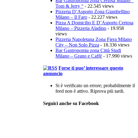
Bar Gastronomia zona Certosa Milano ”
Tom & Jerry “
- 22.545 views
Pizzeria D’Asporto Zona Giambellino
Milano – Il Faro
- 22.227 views
Pizza A Domicilio E D’Asporto Certosa
Milano – Pizzeria Aladino
- 19.958
views
Pizzeria Napoletana Zona Fiera Milano
City – Non Solo Pizza
- 18.336 views
Bar Gastronomia zona Città Studi
Milano – Grano e Caffè
- 17.990 views
Forse ti puo’ interessare questo
annuncio
Si è verificato un errore; probabilmente il
feed non è attivo. Riprova più tardi.
Seguici anche su Facebook