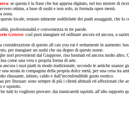
nova
: se questa è la frase che hai appena digitato, nel tuo motore di rice
avvero ottima, a base di sushi e non solo, in formula open menù.
la zona.
sto locale, restano talmente soddisfatte dei piatti assaggiati, che lo 
Qualità, professionalità e convenienza in tre parole.
Porta Genova
: così puoi mangiare ed ordinare ancora ed ancora, a sazietà
e la considerazione di questo all can you eat è nettamente in aumento: bas
questo, per mangiare un sushi che sia degno di questo nome.
alghe nori provenienti dal Giappone, riso basmati ed ancora molto altro. 
cucina come una vera e propria forma di arte.
para ancora i suoi piatti in modo tradizionale, secondo le antiche usanze 
er una serata in compagnia della propria dolce metà, per una cena tra ami
o rilassante, intimo, caldo e dall’inconfondibile gusto esotico.
mai per Jinzuan: sono sempre di più i clienti abituali ed affezionati che 
o e squisito.
e tutti lo vogliono provare: dai manicaretti squisiti, all’alto rapporto qu