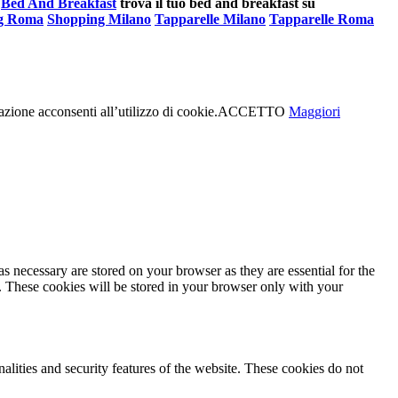
Bed And Breakfast
trova il tuo bed and breakfast su
g Roma
Shopping Milano
Tapparelle Milano
Tapparelle Roma
azione acconsenti all’utilizzo di cookie.
ACCETTO
Maggiori
s necessary are stored on your browser as they are essential for the
e. These cookies will be stored in your browser only with your
nalities and security features of the website. These cookies do not