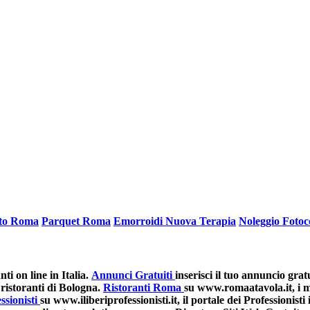
ato Roma
Parquet Roma
Emorroidi Nuova Terapia
Noleggio Fotoc
i on line in Italia.
Annunci Gratuiti
inserisci il tuo annuncio grat
ristoranti di Bologna.
Ristoranti Roma
su www.romaatavola.it, i mi
ssionisti
su www.iliberiprofessionisti.it, il portale dei Professionisti i