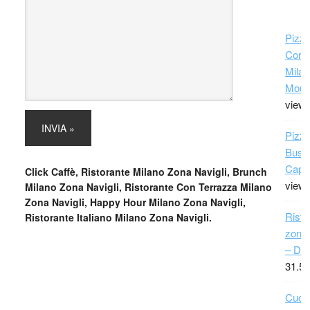
Pizze
Cors
Milan
Moun
view
Pizza
Busto
Capri
Click Caffè, Ristorante Milano Zona Navigli, Brunch
view
Milano Zona Navigli, Ristorante Con Terrazza Milano
Zona Navigli, Happy Hour Milano Zona Navigli,
Risto
Ristorante Italiano Milano Zona Navigli.
zona 
– Da
31.51
Cuci