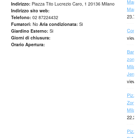
Maro
Indirizzo:
Piazza Tito Lucrezio Caro, 1 20136 Milano
Marr
Indirizzo sito web:
23.72
Telefono:
02 87224432
Fumatori:
No
Aria condizionata:
Si
Conta
Giardino Esterno:
Si
view
Giorni di chiusura:
Orario Apertura:
Bar 
zona
Milan
Jerry
view
Pizze
Zona 
Milan
22.22
Pizza