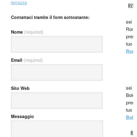
terrazza
RIS
Contattaci tramite il form sottostante:
sei i
Roma,
Nome
(required)
prenot
tuo r
Roma
Email
(required)
R
sei i
Sito Web
Bolog
prenot
tuo r
Messaggio
Bolo
RI