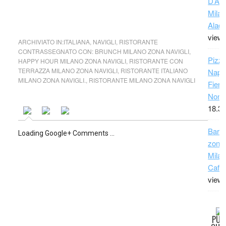
D’Asp
Milan
Aladi
view
ARCHIVIATO IN:
ITALIANA
,
NAVIGLI
,
RISTORANTE
CONTRASSEGNATO CON:
BRUNCH MILANO ZONA NAVIGLI
,
Pizze
HAPPY HOUR MILANO ZONA NAVIGLI
,
RISTORANTE CON
TERRAZZA MILANO ZONA NAVIGLI
,
RISTORANTE ITALIANO
Napo
MILANO ZONA NAVIGLI.
,
RISTORANTE MILANO ZONA NAVIGLI
Fiera
Non 
18.33
Bar 
Loading Google+ Comments ...
zona 
Milan
Caffè
view
PUO