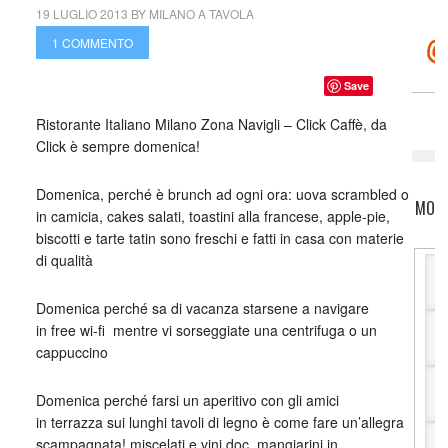
19 LUGLIO 2013
BY
MILANO A TAVOLA
1 COMMENTO
Save
Ristorante Italiano Milano Zona Navigli – Click Caffè, da
Click è sempre domenica!
Domenica, perché è brunch ad ogni ora: uova scrambled o
MOTO
in camicia, cakes salati, toastini alla francese, apple-pie,
biscotti e tarte tatin sono freschi e fatti in casa con materie
di qualità
Domenica perché sa di vacanza starsene a navigare
in free wi-fi mentre vi sorseggiate una centrifuga o un
cappuccino
Domenica perché farsi un aperitivo con gli amici
in terrazza sui lunghi tavoli di legno è come fare un’allegra
scampagnata! miscelati e vini doc, mangiarini in