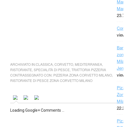
Maro
Marr
23.71
Conta
view
Bar 
zona
Milan
ARCHIVIATO IN:
CLASSICA
,
CORVETTO
,
MEDITERRANEA
,
Jerry
RISTORANTE
,
SPECIALITÀ DI PESCE
,
TRATTORIA PIZZERIA
view
CONTRASSEGNATO CON:
PIZZERIA ZONA CORVETTO MILANO
,
RISTORANTE DI PESCE ZONA CORVETTO MILANO
Pizze
Zona 
Milan
22.22
Loading Google+ Comments ...
Pizza