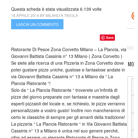
Questa scheda è stata visualizzata 6.139 volte
18 APRILE 2014
BY
MILANO A TAVOLA
LASCIA UN COMMENTO
Save
Ristorante Di Pesce Zona Corvetto Milano – La Plancia, via
Giovanni Battista Cassinis n° 13 Milano ( Zona Corvetto )
Se siete alla ricerca di una Pizzeria in Zona Corvetto dove
MOTO
poter gustare pizze uniche, gustose e fantasiose andate in
via Giovanni Battista Cassinis n° 13 a Milano da “ La
Plancia Ristorante “!
Solo da “ La Plancia Ristorante “ troverete un’infinità di
pizze del giorno preparate con fantasia e maestria dagli
esperti pizzaioli del locale e, se richiesto, le pizze verranno
personalizzate a vostro gusto! Inoltre non mancheranno di
certo le classiche di sempre per gli amanti della tradizione!
La pizzeria “ La Plancia Ristorante “ in Via Giovanni Battista
Cassinis n° 13 a Milano è unica nel suo genere perché,
oltre ad essere un elegante Ristorante di Pesce in Zona