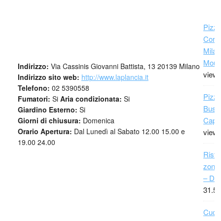
Pizze
Cors
Milan
Moun
Indirizzo:
Via Cassinis Giovanni Battista, 13 20139 Milano
view
Indirizzo sito web:
http://www.laplancia.it
Telefono:
02 5390558
Pizza
Fumatori:
Si
Aria condizionata:
Si
Busto
Giardino Esterno:
Si
Capri
Giorni di chiusura:
Domenica
Orario Apertura:
Dal Lunedì al Sabato 12.00 15.00 e
view
19.00 24.00
Risto
zona 
– Da
31.51
Cuci