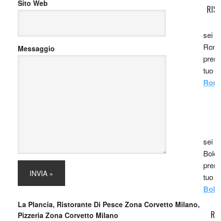
Sito Web
RIS
sei i
Roma,
Messaggio
prenot
tuo r
Roma
R
sei i
Bolog
prenot
tuo r
Bolo
La Plancia, Ristorante Di Pesce Zona Corvetto Milano,
RI
Pizzeria Zona Corvetto Milano