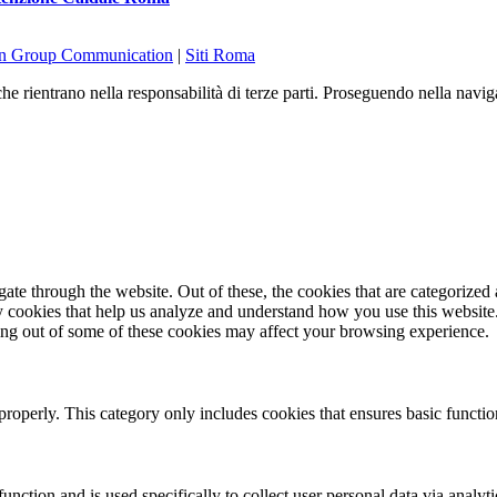
on Group Communication
|
Siti Roma
he rientrano nella responsabilità di terze parti. Proseguendo nella navig
e through the website. Out of these, the cookies that are categorized a
rty cookies that help us analyze and understand how you use this websit
ting out of some of these cookies may affect your browsing experience.
properly. This category only includes cookies that ensures basic functio
function and is used specifically to collect user personal data via anal