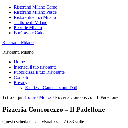
Ristoranti Milano Carne
Ristoranti Milano Pesce
Ristoranti etnici Milano
Trattorie di Milano
Pizzerie Milano
Bar Tavole Calde
Ristoranti Milano
Ristoranti Milano
Home
Inserisci il tuo ristorante
Pubblicizza Il tuo Ristorante
Contatti
Privacy
Richiesta Cancellazione Dati
Ti trovi qui:
Home
/
Monza
/
Pizzeria Concorezzo – Il Padellone
Pizzeria Concorezzo – Il Padellone
Questa scheda è stata visualizzata 2.683 volte