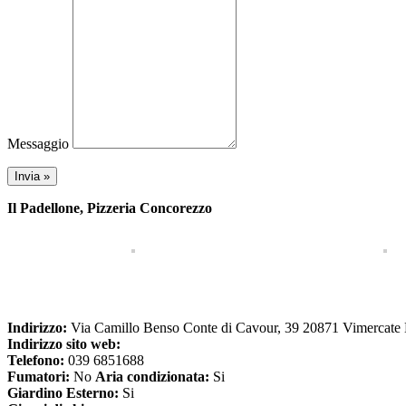
Messaggio
Il Padellone, Pizzeria Concorezzo
Indirizzo:
Via Camillo Benso Conte di Cavour, 39 20871 Vimercat
Indirizzo sito web:
Telefono:
039 6851688
Fumatori:
No
Aria condizionata:
Si
Giardino Esterno:
Si