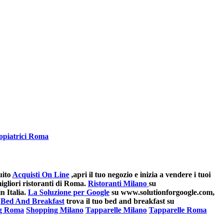
opiatrici Roma
uito
Acquisti On Line
,apri il tuo negozio e inizia a vendere i tuoi
gliori ristoranti di Roma.
Ristoranti Milano
su
n Italia.
La Soluzione per Google
su www.solutionforgoogle.com,
Bed And Breakfast
trova il tuo bed and breakfast su
g Roma
Shopping Milano
Tapparelle Milano
Tapparelle Roma