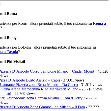
ranti Roma
partenza per Roma, allora prenotati subito il tuo ristorante su
Roma a
a
?
anti Bologna
partenza per Bologna, allora prenotati subito il tuo ristorante su
a a Tavola
?
nti Più Visitati
Pizzeria D’Asporto Corso Sempione Milano – Cinder Mount
- 43.328
views
Pizza D’Asporto Busto Arsizio – Capri
- 37.601 views
Ristorante Pizzeria zona Brera Milano – Da Cecco
- 31.511 views
Cucina Araba Marocchina Riad Marrakech Milano
- 23.718 views
Contatti
- 22.769 views
Bar Gastronomia zona Certosa Milano ” Tom & Jerry “
- 22.543
views
Pizzeria D’Asporto Zona Giambellino Milano – Il Faro
- 22.223