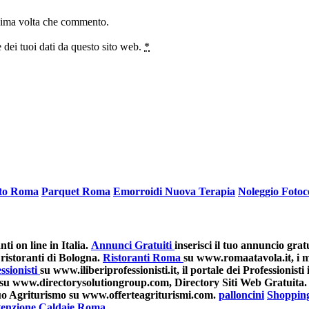
ssima volta che commento.
 dei tuoi dati da questo sito web.
*
ato Roma
Parquet Roma
Emorroidi Nuova Terapia
Noleggio Fotoc
i on line in Italia.
Annunci Gratuiti
inserisci il tuo annuncio grat
ristoranti di Bologna.
Ristoranti Roma
su www.romaatavola.it, i mi
ssionisti
su www.iliberiprofessionisti.it, il portale dei Professionisti i
su www.directorysolutiongroup.com, Directory Siti Web Gratuita.
 tuo Agriturismo su www.offerteagriturismi.com.
palloncini
Shoppin
enzione Caldaie Roma