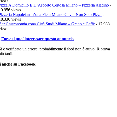
views
Pizza A Domicilio E D’Asporto Certosa Milano – Pizzeria Aladino
-
19.956 views
Pizzeria Napoletana Zona Fiera Milano City – Non Solo Pizza
-
18.336 views
Bar Gastronomia zona Città Studi Milano – Grano e Caffè
- 17.988
views
Forse ti puo’ interessare questo annuncio
Si è verificato un errore; probabilmente il feed non è attivo. Riprova
più tardi.
i anche su Facebook