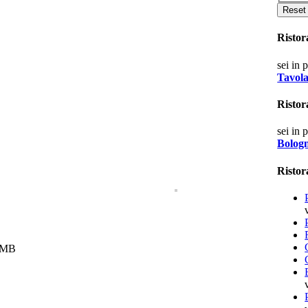
Risto
sei in 
Tavol
Ristor
sei in 
Bologn
Ristora
e MB