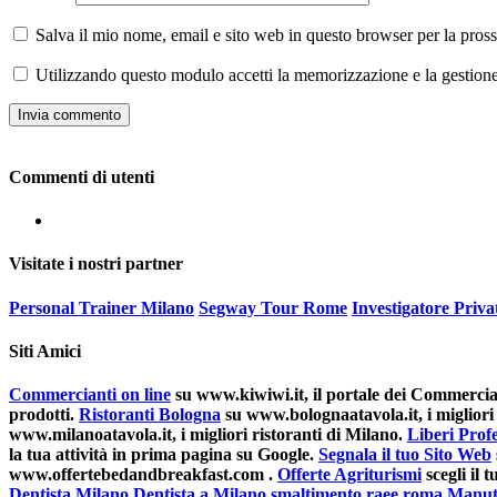
Salva il mio nome, email e sito web in questo browser per la pro
Utilizzando questo modulo accetti la memorizzazione e la gestione
Commenti di utenti
Visitate i nostri partner
Personal Trainer Milano
Segway Tour Rome
Investigatore Priv
Siti Amici
Commercianti on line
su www.kiwiwi.it, il portale dei Commerciant
prodotti.
Ristoranti Bologna
su www.bolognaatavola.it, i migliori 
www.milanoatavola.it, i migliori ristoranti di Milano.
Liberi Profe
la tua attività in prima pagina su Google.
Segnala il tuo Sito Web
www.offertebedandbreakfast.com .
Offerte Agriturismi
scegli il
Dentista Milano
Dentista a Milano
,
smaltimento raee roma
Manut