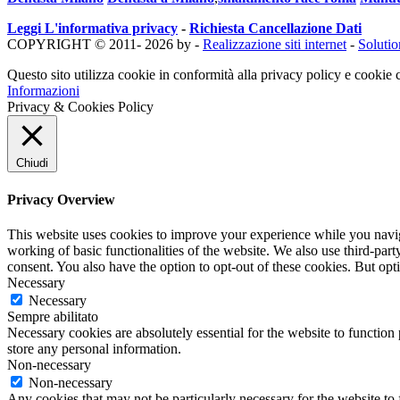
Leggi L'informativa privacy
-
Richiesta Cancellazione Dati
COPYRIGHT © 2011- 2026 by -
Realizzazione siti internet
-
Soluti
Questo sito utilizza cookie in conformità alla privacy policy e cookie c
Informazioni
Privacy & Cookies Policy
Chiudi
Privacy Overview
This website uses cookies to improve your experience while you navigat
working of basic functionalities of the website. We also use third-pa
consent. You also have the option to opt-out of these cookies. But op
Necessary
Necessary
Sempre abilitato
Necessary cookies are absolutely essential for the website to function 
store any personal information.
Non-necessary
Non-necessary
Any cookies that may not be particularly necessary for the website to 