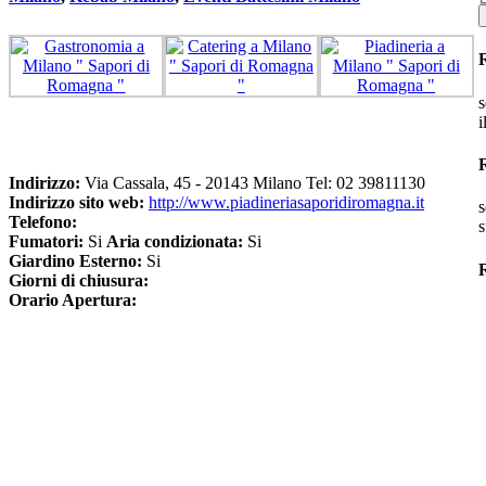
s
i
Indirizzo:
Via Cassala, 45 - 20143 Milano Tel: 02 39811130
Indirizzo sito web:
http://www.piadineriasaporidiromagna.it
s
Telefono:
s
Fumatori:
Si
Aria condizionata:
Si
Giardino Esterno:
Si
R
Giorni di chiusura:
Orario Apertura: