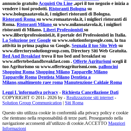
annuncio gratuito
Acquisti On Line
,apri il tuo negozio e inizia a
vendere i tuoi prodotti.
Ristoranti Bologna
su
www.bolognaatavola.it, i migliori ristoranti di Bologna.
Ristoranti Roma
su www.romaatavola.it, i migliori ristoranti di
Roma.
Ristoranti Milano
su www.milanoatavola.it, i migliori
ristoranti di Milano.
Liberi Professionisti
su
www.iliberiprofessionisti.it, il portale dei Professionisti in Italia.
La Soluzione per Google
su www.solutionforgoogle.com, la tua
attività in prima pagina su Google.
Segnala il tuo Sito Web
su
www.directorysolutiongroup.com, Directory Siti Web Gratuita.
Bed And Breakfast
trova il tuo bed and breakfast su
www.offertebedandbreakfast.com .
Offerte Agriturismi
scegli il
tuo Agriturismo su www.offerteagriturismi.com.
palloncini
Shopping Roma
Shopping Milano
Tapparelle Milano
Tapparelle Roma
Dentista Milano
Dentista a
Milano
,
smaltimento raee roma
Manutenzione Caldaie Roma
Leggi L'informativa privacy
-
Richiesta Cancellazione Dati
COPYRIGHT © 2011- 2026 by -
Realizzazione siti internet
-
Solution Group Communication
|
Siti Roma
Questo sito utilizza cookie in conformità alla privacy policy e cookie
che rientrano nella responsabilità di terze parti. Proseguendo nella
navigazione acconsenti all’utilizzo di cookie.
ACCETTO
Maggiori
Informazioni