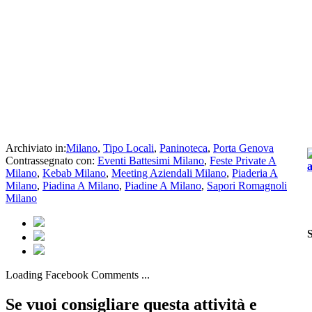
Archiviato in:
Milano
,
Tipo Locali
,
Paninoteca
,
Porta Genova
Contrassegnato con:
Eventi Battesimi Milano
,
Feste Private A
Milano
,
Kebab Milano
,
Meeting Aziendali Milano
,
Piaderia A
Milano
,
Piadina A Milano
,
Piadine A Milano
,
Sapori Romagnoli
Milano
Loading Facebook Comments ...
Se vuoi consigliare questa attività e