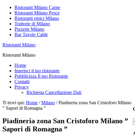
Ristoranti Milano Carne
Ristoranti Milano Pesce
Ristoranti etnici Milano
Trattorie di Milano
Pizzerie Milano
Bar Tavole Calde
Ristoranti Milano
Ristoranti Milano
Home
Inserisci il tuo ristorante
Pubblicizza Il tuo Ristorante
Contatti
Privacy
Richiesta Cancellazione Dati
Ti trovi qui:
Home
/
Milano
/
Piadineria zona San Cristoforo Milano
” Sapori di Romagna ”
C
Piadineria zona San Cristoforo Milano ”
Sapori di Romagna ”