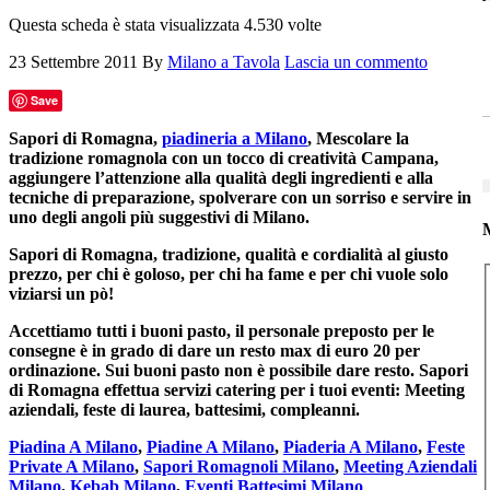
Questa scheda è stata visualizzata 4.530 volte
23 Settembre 2011
By
Milano a Tavola
Lascia un commento
Save
Sapori di Romagna,
piadineria a Milano
, Mescolare la
tradizione romagnola con un tocco di creatività Campana,
aggiungere l’attenzione alla qualità degli ingredienti e alla
tecniche di preparazione, spolverare con un sorriso e servire in
uno degli angoli più suggestivi di Milano.
M
Sapori di Romagna, tradizione, qualità e cordialità al giusto
prezzo, per chi è goloso, per chi ha fame e per chi vuole solo
viziarsi un pò!
Accettiamo tutti i buoni pasto, il personale preposto per le
consegne è in grado di dare un resto max di euro 20 per
ordinazione. Sui buoni pasto non è possibile dare resto. Sapori
di Romagna effettua servizi catering per i tuoi eventi: Meeting
aziendali, feste di laurea, battesimi, compleanni.
Piadina A Milano
,
Piadine A Milano
,
Piaderia A Milano
,
Feste
Private A Milano
,
Sapori Romagnoli Milano
,
Meeting Aziendali
Milano
,
Kebab Milano
,
Eventi Battesimi Milano