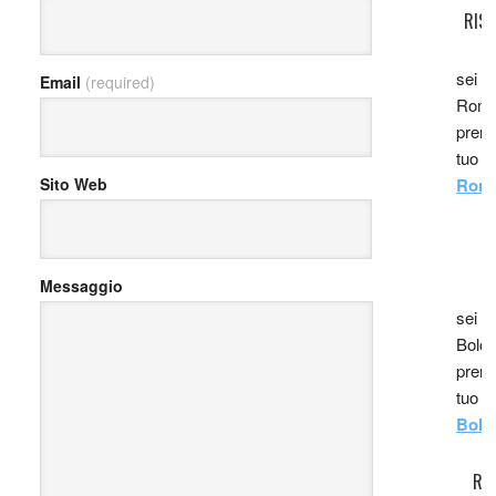
RIS
sei i
Email
(required)
Roma,
prenot
tuo r
Roma
Sito Web
R
Messaggio
sei i
Bolog
prenot
tuo r
Bolo
RI