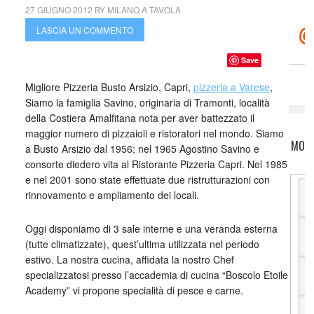
27 GIUGNO 2012
BY
MILANO A TAVOLA
LASCIA UN COMMENTO
Save
Migliore Pizzeria Busto Arsizio, Capri,
pizzeria a Varese
,
Siamo la famiglia Savino, originaria di Tramonti, località
della Costiera Amalfitana nota per aver battezzato il
maggior numero di pizzaioli e ristoratori nel mondo. Siamo
MOTO
a Busto Arsizio dal 1956; nel 1965 Agostino Savino e
consorte diedero vita al Ristorante Pizzeria Capri. Nel 1985
e nel 2001 sono state effettuate due ristrutturazioni con
rinnovamento e ampliamento dei locali.
Oggi disponiamo di 3 sale interne e una veranda esterna
(tutte climatizzate), quest’ultima utilizzata nel periodo
estivo. La nostra cucina, affidata la nostro Chef
specializzatosi presso l’accademia di cucina “Boscolo Etoile
Academy” vi propone specialità di pesce e carne.