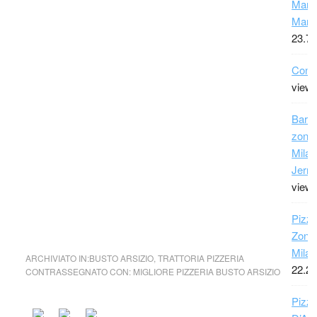
Maro
Marr
23.72
Conta
view
Bar 
zona
Milan
Jerry
view
Pizze
Zona 
Milan
ARCHIVIATO IN:
BUSTO ARSIZIO
,
TRATTORIA PIZZERIA
22.22
CONTRASSEGNATO CON:
MIGLIORE PIZZERIA BUSTO ARSIZIO
Pizza