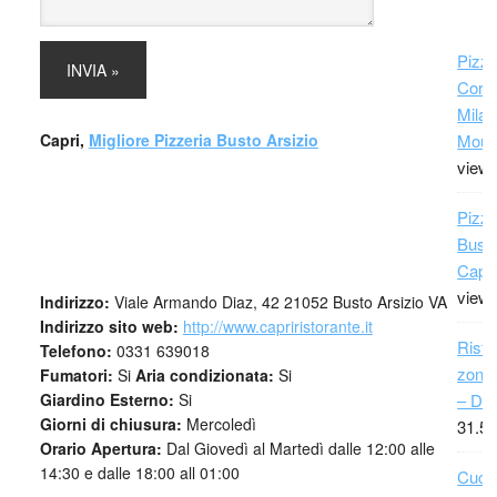
Pizze
Cors
Milan
Moun
Capri,
Migliore Pizzeria Busto Arsizio
view
Pizza
Busto
Capri
view
Indirizzo:
Viale Armando Diaz, 42 21052 Busto Arsizio VA
Indirizzo sito web:
http://www.capriristorante.it
Risto
Telefono:
0331 639018
zona 
Fumatori:
Si
Aria condizionata:
Si
– Da
Giardino Esterno:
Si
Giorni di chiusura:
Mercoledì
31.51
Orario Apertura:
Dal Giovedì al Martedì dalle 12:00 alle
14:30 e dalle 18:00 all 01:00
Cuci