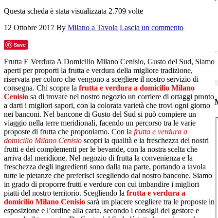
Questa scheda è stata visualizzata 2.709 volte
12 Ottobre 2017
By
Milano a Tavola
Lascia un commento
Save
Frutta E Verdura A Domicilio Milano Cenisio, Gusto del Sud, Siamo
aperti per proporti la frutta e verdura della migliore tradizione,
riservata per coloro che vengono a scegliere il nostro servizio di
consegna. Chi scopre la
frutta e verdura a domicilio Milano
Cenisio
sa di trovare nel nostro negozio un corriere di ortaggi pronto
M
a darti i migliori sapori, con la colorata varietà che trovi ogni giorno
nei banconi. Nel bancone di Gusto del Sud si può compiere un
viaggio nella terre meridionali, facendo un percorso tra le varie
proposte di frutta che proponiamo. Con la
frutta e verdura a
domicilio Milano Cenisio
scopri la qualità e la freschezza dei nostri
frutti e dei complementi per le bevande, con la nostra scelta che
arriva dal meridione. Nel negozio di frutta la convenienza e la
freschezza degli ingredienti sono dalla tua parte, portando a tavola
tutte le pietanze che preferisci scegliendo dal nostro bancone. Siamo
in grado di proporre frutti e verdure con cui imbandire i migliori
piatti del nostro territorio. Scegliendo la
frutta e verdura a
domicilio Milano Cenisio
sarà un piacere scegliere tra le proposte in
esposizione e l’ordine alla carta, secondo i consigli del gestore e