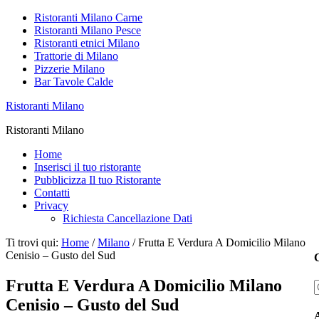
Ristoranti Milano Carne
Ristoranti Milano Pesce
Ristoranti etnici Milano
Trattorie di Milano
Pizzerie Milano
Bar Tavole Calde
Ristoranti Milano
Ristoranti Milano
Home
Inserisci il tuo ristorante
Pubblicizza Il tuo Ristorante
Contatti
Privacy
Richiesta Cancellazione Dati
Ti trovi qui:
Home
/
Milano
/
Frutta E Verdura A Domicilio Milano
Cenisio – Gusto del Sud
C
Frutta E Verdura A Domicilio Milano
Cenisio – Gusto del Sud