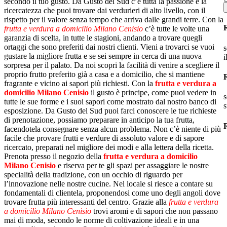
secondo il tuo gusto. Da Gusto del Sud c’è tutta la passione e la
ricercatezza che puoi trovare dai verdurieri di alto livello, con il
rispetto per il valore senza tempo che arriva dalle grandi terre. Con la
frutta e verdura a domicilio Milano Cenisio
c’è tutte le volte una
garanzia di scelta, in tutte le stagioni, andando a trovare quegli
ortaggi che sono preferiti dai nostri clienti. Vieni a trovarci se vuoi
s
gustare la migliore frutta e se sei sempre in cerca di una nuova
i
sorpresa per il palato. Da noi scopri la facilità di venire a scegliere il
proprio frutto preferito già a casa e a domicilio, che si mantiene
fragrante e vicino ai sapori più richiesti. Con la
frutta e verdura a
domicilio Milano Cenisio
il gusto è principe, come puoi vedere in
s
tutte le sue forme e i suoi sapori come mostrato dal nostro banco di
s
esposizione. Da Gusto del Sud puoi farci conoscere le tue richieste
di prenotazione, possiamo preparare in anticipo la tua frutta,
R
facendotela consegnare senza alcun problema. Non c’è niente di più
facile che provare frutti e verdure di assoluto valore e di sapore
ricercato, preparati nel migliore dei modi e alla lettera della ricetta.
Prenota presso il negozio della
frutta e verdura a domicilio
Milano Cenisio
e riserva per te gli spazi per assaggiare le nostre
specialità della tradizione, con un occhio di riguardo per
l’innovazione nelle nostre cucine. Nel locale si riesce a contare su
fondamentali di clientela, proponendosi come uno degli angoli dove
trovare frutta più interessanti del centro. Grazie alla
frutta e verdura
a domicilio Milano Cenisio
trovi aromi e di sapori che non passano
mai di moda, secondo le norme di coltivazione ideali e in una