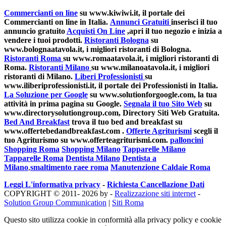
Commercianti on line
su www.kiwiwi.it, il portale dei
Commercianti on line in Italia.
Annunci Gratuiti
inserisci il tuo
annuncio gratuito
Acquisti On Line
,apri il tuo negozio e inizia a
vendere i tuoi prodotti.
Ristoranti Bologna
su
www.bolognaatavola.it, i migliori ristoranti di Bologna.
Ristoranti Roma
su www.romaatavola.it, i migliori ristoranti di
Roma.
Ristoranti Milano
su www.milanoatavola.it, i migliori
ristoranti di Milano.
Liberi Professionisti
su
www.iliberiprofessionisti.it, il portale dei Professionisti in Italia.
La Soluzione per Google
su www.solutionforgoogle.com, la tua
attività in prima pagina su Google.
Segnala il tuo Sito Web
su
www.directorysolutiongroup.com, Directory Siti Web Gratuita.
Bed And Breakfast
trova il tuo bed and breakfast su
www.offertebedandbreakfast.com .
Offerte Agriturismi
scegli il
tuo Agriturismo su www.offerteagriturismi.com.
palloncini
Shopping Roma
Shopping Milano
Tapparelle Milano
Tapparelle Roma
Dentista Milano
Dentista a
Milano
,
smaltimento raee roma
Manutenzione Caldaie Roma
Leggi L'informativa privacy
-
Richiesta Cancellazione Dati
COPYRIGHT © 2011- 2026 by -
Realizzazione siti internet
-
Solution Group Communication
|
Siti Roma
Questo sito utilizza cookie in conformità alla privacy policy e cookie